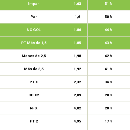
Impar
1,63
51 %
Par
1,6
50 %
NO GOL
1,86
44 %
PT Más de 1,5
1,85
43 %
Menos de 2,5
1,98
42 %
Más de 3,5
1,92
41 %
PT X
2,32
34 %
OD X2
2,09
28 %
RF X
4,02
20 %
PT 2
4,95
17 %