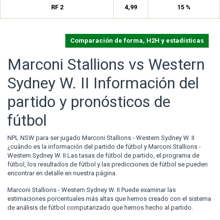
RF 2
4,99
15 %
Comparación de forma, H2H y estadísticas
Marconi Stallions vs Western
Sydney W. II Información del
partido y pronósticos de
fútbol
NPL NSW para ser jugado Marconi Stallions - Western Sydney W. II
¿cuándo es la información del partido de fútbol y Marconi Stallions -
Western Sydney W. II Las tasas de fútbol de partido, el programa de
fútbol, los resultados de fútbol y las predicciones de fútbol se pueden
encontrar en detalle en nuestra página.
Marconi Stallions - Western Sydney W. II Puede examinar las
estimaciones porcentuales más altas que hemos creado con el sistema
de análisis de fútbol computarizado que hemos hecho al partido.