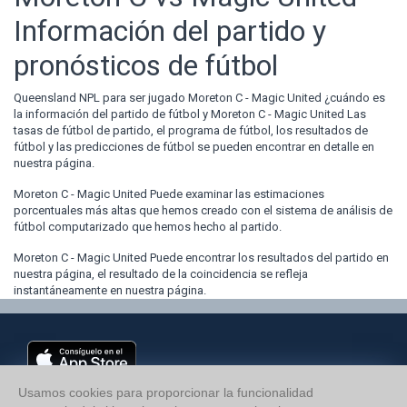
Información del partido y
pronósticos de fútbol
Queensland NPL para ser jugado Moreton C - Magic United ¿cuándo es
la información del partido de fútbol y Moreton C - Magic United Las
tasas de fútbol de partido, el programa de fútbol, los resultados de
fútbol y las predicciones de fútbol se pueden encontrar en detalle en
nuestra página.
Moreton C - Magic United Puede examinar las estimaciones
porcentuales más altas que hemos creado con el sistema de análisis de
fútbol computarizado que hemos hecho al partido.
Moreton C - Magic United Puede encontrar los resultados del partido en
nuestra página, el resultado de la coincidencia se refleja
instantáneamente en nuestra página.
Usamos cookies para proporcionar la funcionalidad
Acerca De Nosotros