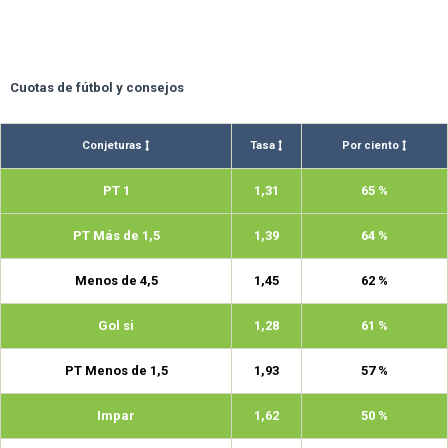
Cuotas de fútbol y consejos
Conjeturas
Tasa
Por ciento
PT 1
1,31
65 %
PT Más de 1,5
1,39
64 %
Menos de 4,5
1,45
62 %
Gol si
1,28
61 %
PT Menos de 1,5
1,93
57 %
Impar
1,62
50 %