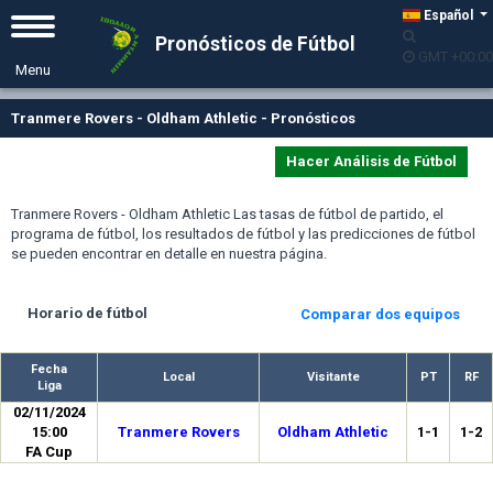
Español
Pronósticos de Fútbol
GMT +00:00
Tranmere Rovers - Oldham Athletic - Pronósticos
Hacer Análisis de Fútbol
Tranmere Rovers - Oldham Athletic Las tasas de fútbol de partido, el
programa de fútbol, los resultados de fútbol y las predicciones de fútbol
se pueden encontrar en detalle en nuestra página.
Horario de fútbol
Comparar dos equipos
Fecha
Local
Visitante
PT
RF
Liga
02/11/2024
15:00
Tranmere Rovers
Oldham Athletic
1-1
1-2
FA Cup