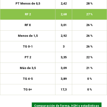
PT Menos de 0,5
2,42
28 %
RF 2
2,68
27 %
RF X
3,01
26 %
Menos de 1,5
2,92
26 %
TG 0-1
3
26 %
PT 2
3,35
22 %
Más de 3,5
3,09
21 %
TG 4-5
3,89
0 %
TG 6+
17,3
0 %
Comparación de forma, H2H y estadísticas