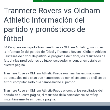
Tranmere Rovers vs Oldham
Athletic Información del
partido y pronósticos de
fútbol
FA Cup para ser jugado Tranmere Rovers - Oldham Athletic ¿cuándo es
la información del partido de fútbol y Tranmere Rovers - Oldham Athletic
Las tasas de fútbol de partido, el programa de fútbol, los resultados de
fútbol y las predicciones de fútbol se pueden encontrar en detalle en
nuestra página.
Tranmere Rovers - Oldham Athletic Puede examinar las estimaciones
porcentuales más altas que hemos creado con el sistema de análisis de
fútbol computarizado que hemos hecho al partido.
Tranmere Rovers - Oldham Athletic Puede encontrar los resultados del
partido en nuestra página, el resultado de la coincidencia se refleja
instantáneamente en nuestra página.