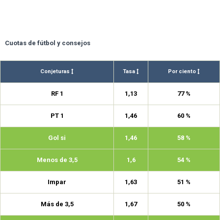
Cuotas de fútbol y consejos
Conjeturas
Tasa
Por ciento
RF 1
1,13
77 %
PT 1
1,46
60 %
Gol si
1,46
58 %
Menos de 3,5
1,6
54 %
Impar
1,63
51 %
Más de 3,5
1,67
50 %