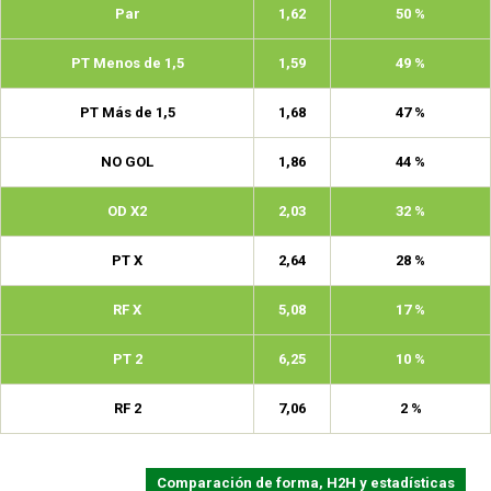
Par
1,62
50 %
PT Menos de 1,5
1,59
49 %
PT Más de 1,5
1,68
47 %
NO GOL
1,86
44 %
OD X2
2,03
32 %
PT X
2,64
28 %
RF X
5,08
17 %
PT 2
6,25
10 %
RF 2
7,06
2 %
Comparación de forma, H2H y estadísticas