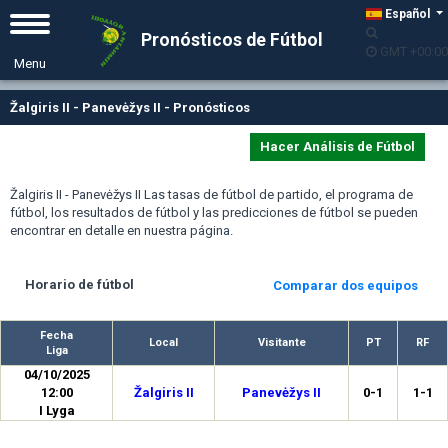
Español
Pronósticos de Fútbol
GMT +00:00
Žalgiris II - Panevėžys II - Pronósticos
Hacer Análisis de Fútbol
Žalgiris II - Panevėžys II Las tasas de fútbol de partido, el programa de
fútbol, los resultados de fútbol y las predicciones de fútbol se pueden
encontrar en detalle en nuestra página.
Horario de fútbol
Comparar dos equipos
Fecha
Local
Visitante
PT
RF
Liga
04/10/2025
12:00
Žalgiris II
Panevėžys II
0-1
1-1
I Lyga