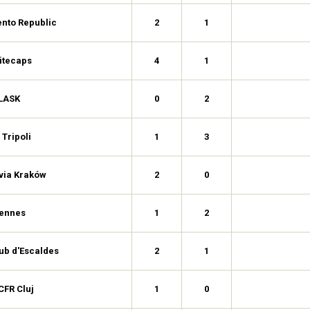
nto Republic
2
1
itecaps
4
1
LASK
0
2
 Tripoli
1
3
via Kraków
2
0
ennes
1
2
lub d'Escaldes
2
1
CFR Cluj
1
0