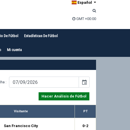
Español
GMT +00:00
io De Fútbol
Estadísticas De Fútbol
o
Mi cuenta
event
ha :
Hacer Análisis de Fútbol
Visitante
PT
San Francisco City
0-2