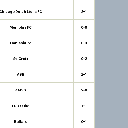
Chicago Dutch Lions FC
2-1
Memphis FC
0-0
Hattiesburg
0-3
St. Croix
0-2
ABB
2-1
AMSG
2-0
LDU Quito
1-1
Ballard
0-1