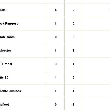
RKC
4
2
Rock Rangers
1
0
son Boom
0
6
chester
1
3
l Potosi
3
1
ity SC
4
0
iente Juniors
1
1
igfoot
0
4