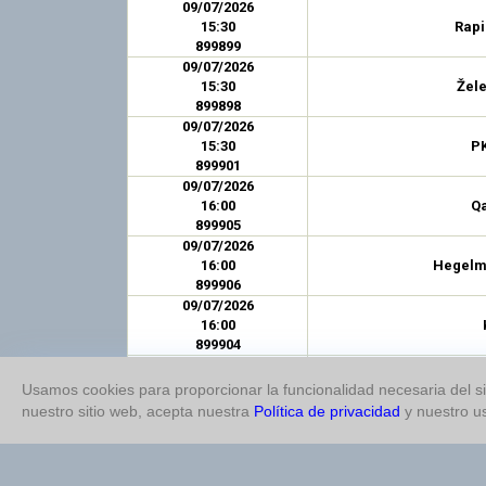
09/07/2026
15:30
Rapi
899899
09/07/2026
15:30
Žele
899898
09/07/2026
15:30
PK
899901
09/07/2026
16:00
Q
899905
09/07/2026
16:00
Hegelm
899906
09/07/2026
16:00
899904
09/07/2026
16:00
L
Usamos cookies para proporcionar la funcionalidad necesaria del sit
899908
nuestro sitio web, acepta nuestra
Política de privacidad
y nuestro u
09/07/2026
16:00
Al
899909
09/07/2026