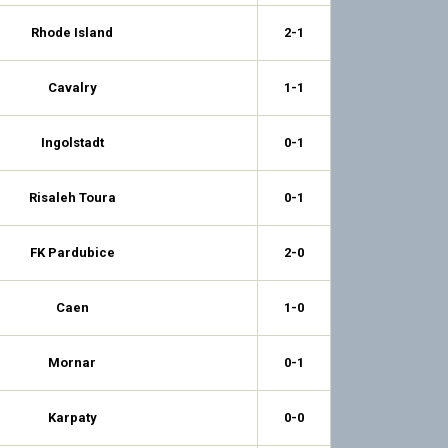
Rhode Island
2-1
Cavalry
1-1
Ingolstadt
0-1
Risaleh Toura
0-1
FK Pardubice
2-0
Caen
1-0
Mornar
0-1
Karpaty
0-0