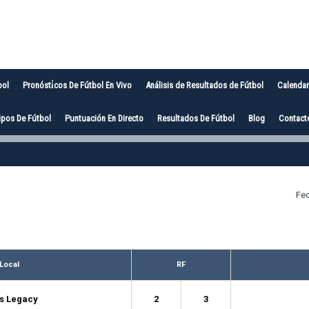
bol
Pronósti̇cos De Fútbol En Vivo
Análisis de Resultados de Fútbol
Calendar
pos De Fútbol
Puntuación En Directo
Resultados De Fútbol
Blog
Contact
Fec
Local
RF
s Legacy
2
3