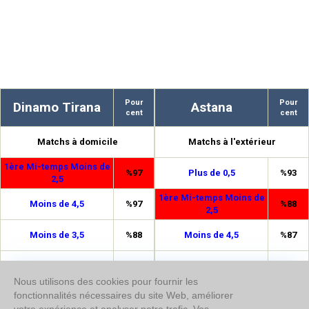
Pour
Pour
Dinamo Tirana
Astana
cent
cent
Matchs à domicile
Matchs à l'extérieur
1ère Mi-temps Moins de
%97
Plus de 0,5
%93
2,5
1ère Mi-temps Moins de
Moins de 4,5
%97
%88
2,5
Moins de 3,5
%88
Moins de 4,5
%87
Plus de 0,5
%87
Moins de 3,5
%77
Nous utilisons des cookies pour fournir les
1ère Mi-temps Moins de
fonctionnalités nécessaires du site Web, améliorer
%85
Double chance 1/2
%75
1,5