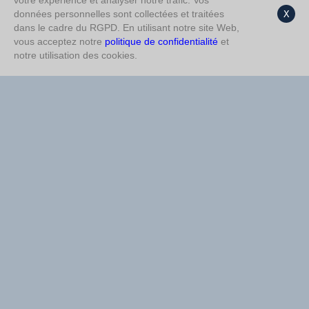
votre expérience et analyser notre trafic. Vos
1ère Mi-temps Moins de
données personnelles sont collectées et traitées
X
Double chance 1/2
%74
%73
1,5
dans le cadre du RGPD. En utilisant notre site Web,
vous acceptez notre
politique de confidentialité
et
Moins de 2,5
%73
Plus de 1,5
%70
notre utilisation des cookies.
Double chance 1/N
%68
Double chance N/2
%68
1ère Mi-temps Plus de
Non Buts
%67
%64
0,5
Double chance N/2
%56
Moins de 2,5
%59
Plus de 1,5
%55
Non Buts
%56
1ère Mi-temps Plus de
%55
Double chance 1/N
%55
0,5
1ère Mi-temps N
%51
Impair
%50
Pair
%51
Pair
%49
Impair
%48
Total de buts 2-3
%47