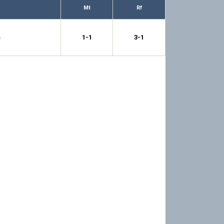
Mt
Rf
s
1-1
3-1