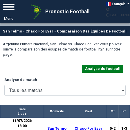
Français
Pronostic Football
GMT +00:00
San Telmo - Chaco For Ever - Comparaison Des Équipes De Football
Argentina Primera Nacional, San Telmo vs. Chaco For Ever Vous pouvez
suivre la comparaison des équipes de match de football h2h sur notre
page.
Analyse du football
Analyse de match
Date
Domicile
Rival
Mt
Rf
Ligue
11/07/2026
18:00
San Telmo
Chaco For Ever
0-2
1-3