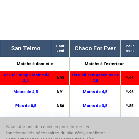
Pour
Pour
San Telmo
Chaco For Ever
cent
cent
Matchs à domicile
Matchs à l'extérieur
1ère Mi-temps Moins de
1ère Mi-temps Moins de
%93
%96
2,5
2,5
Moins de 4,5
%91
Moins de 4,5
%96
Plus de 0,5
%86
Moins de 3,5
%85
Moins de 3,5
%81
Plus de 0,5
%84
Nous utilisons des cookies pour fournir les
1ère Mi-temps Moins de
fonctionnalités nécessaires du site Web, améliorer
%74
Double chance 1/N
%79
1,5