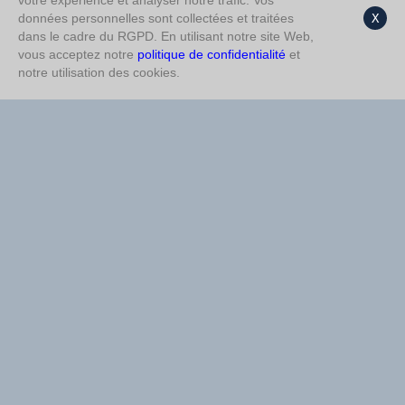
votre expérience et analyser notre trafic. Vos
1ère Mi-temps Moins de
données personnelles sont collectées et traitées
X
Double chance 1/2
%70
%79
1,5
dans le cadre du RGPD. En utilisant notre site Web,
vous acceptez notre
politique de confidentialité
et
Double chance 1/N
%69
Double chance 1/2
%68
notre utilisation des cookies.
Plus de 1,5
%61
Moins de 2,5
%65
1ère Mi-temps Plus de
%61
Non Buts
%61
0,5
Double chance N/2
%59
Plus de 1,5
%60
1ère Mi-temps Plus de
Moins de 2,5
%58
%55
0,5
Non Buts
%54
Pair
%54
Impair
%54
1ère Mi-temps N
%52
1ère Mi-temps N
%48
Double chance N/2
%51
Buts oui
%45
Résultat Final 1
%48