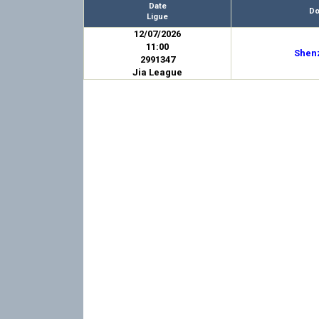
Date
Do
Ligue
12/07/2026
11:00
Shen
2991347
Jia League