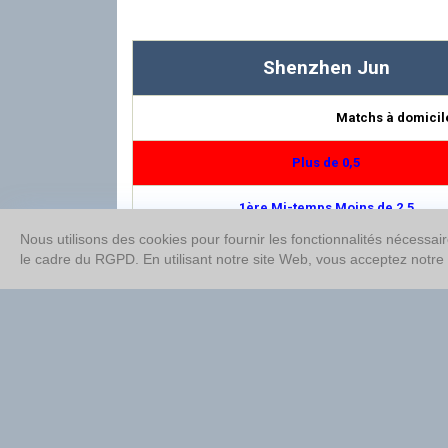
Shenzhen Jun
Matchs à domicil
Plus de 0,5
1ère Mi-temps Moins de 2,5
Nous utilisons des cookies pour fournir les fonctionnalités nécessai
Double chance 1/2
le cadre du RGPD. En utilisant notre site Web, vous acceptez notre
Moins de 4,5
Plus de 1,5
Moins de 3,5
1ère Mi-temps Plus de 0,5