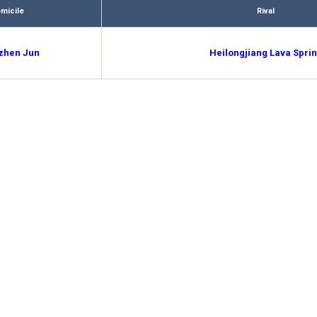
micile
Rival
zhen Jun
Heilongjiang Lava Spri