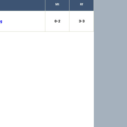
Mt
Rf
ng
0-2
3-3