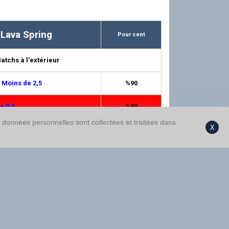
 Lava Spring
Pour cent
atchs à l'extérieur
 Moins de 2,5
%90
e 0,5
%90
s données personnelles sont collectées et traitées dans
X
de 4,5
%87
de 3,5
%74
e 1,5
%73
ance 1/2
%72
 Plus de 0,5
%72