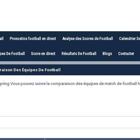
all
Pronostics football en direct
Analyse des Scores de Football
Calendrier D
es De Football
Score en direct
Résultats De Football
Blogs
Contacter
raison Des Équipes De Football
Spring Vous pouvez suivre la comparaison des équipes de match de football h