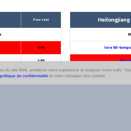
Heilongjiang
Pour cent
e
M
%96
1ère Mi-temps
%89
Plus d
res du site Web, améliorer votre expérience et analyser notre trafic. Vo
%86
Moins 
politique de confidentialité
et notre utilisation des cookies.
%82
Moins 
%79
Plus d
%72
Double ch
%72
1ère Mi-temps