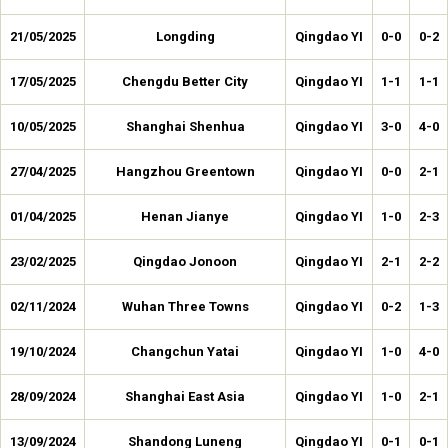
21/05/2025
Longding
Qingdao YI
0-0
0-2
17/05/2025
Chengdu Better City
Qingdao YI
1-1
1-1
10/05/2025
Shanghai Shenhua
Qingdao YI
3-0
4-0
27/04/2025
Hangzhou Greentown
Qingdao YI
0-0
2-1
01/04/2025
Henan Jianye
Qingdao YI
1-0
2-3
23/02/2025
Qingdao Jonoon
Qingdao YI
2-1
2-2
02/11/2024
Wuhan Three Towns
Qingdao YI
0-2
1-3
19/10/2024
Changchun Yatai
Qingdao YI
1-0
4-0
28/09/2024
Shanghai East Asia
Qingdao YI
1-0
2-1
13/09/2024
Shandong Luneng
Qingdao YI
0-1
0-1