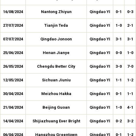
16/08/2024
Nantong Zhiyun
Qingdao YI
0-1
0-3
27/07/2024
Tianjin Teda
Qingdao YI
1-0
2-1
07/07/2024
Qingdao Jonoon
Qingdao YI
3-1
3-1
25/06/2024
Henan Jianye
Qingdao YI
0-0
1-0
26/05/2024
Chengdu Better City
Qingdao YI
3-0
7-0
12/05/2024
Sichuan Jiuniu
Qingdao YI
1-1
1-2
30/04/2024
Meizhou Hakka
Qingdao YI
0-1
1-1
21/04/2024
Beijing Guoan
Qingdao YI
1-0
4-1
14/04/2024
Shijiazhuang Ever Bright
Qingdao YI
0-2
3-2
06/04/2024
Hangzhou Greentown
Qingdao YI
0-1
1-2