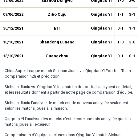
17/06/2022
Suzhou Dongwu
Qingdao YI
1-0
2-0
09/06/2022
Zibo Cuju
Qingdao YI
1-1
3-1
30/12/2021
BIT
Qingdao YI
0-1
1-1
18/10/2021
Shandong Luneng
Qingdao YI
1-0
3-0
13/10/2021
Guangzhou
Qingdao YI
0-1
0-1
China Super League match Sichuan Jiuniu vs. Qingdao YI Football Team
Comparaison h2h et prédiction.
Sichuan Jiuniu vs. Qingdao YI les matchs de football analysent en détail,
et les résultats donnent à partir de notre page de comparaison d’équipe.
Sichuan Jiuniu l’analyse de match est de nouveau analysée seulement
selon les matchs joués à la maison.
Qingdao YI l'analyse des matchs n'est encore une fois analysée que les
matchs joués à l’extérieur.
Comparaisons d'équipes incluses dans Qingdao YI match Sichuan