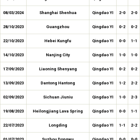
08/03/2024
Shanghai Shenhua
Qingdao YI
2-0
2-0
28/10/2023
Guangzhou
Qingdao YI
0-2
0-2
22/10/2023
Hebei Kungfu
Qingdao YI
0-0
1-1
14/10/2023
Nanjing City
Qingdao YI
1-0
1-0
17/09/2023
Liaoning Shenyang
Qingdao YI
0-2
0-2
13/09/2023
Dantong Hantong
Qingdao YI
1-2
2-2
02/09/2023
Sichuan Jiuniu
Qingdao YI
1-0
2-3
19/08/2023
Heilongjiang Lava Spring
Qingdao YI
0-0
1-1
22/07/2023
Longding
Qingdao YI
1-1
2-2
01/07/2023
Suzhou Dongwu
Qingdao YI
0-0
0-0