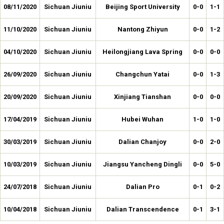
08/11/2020
Sichuan Jiuniu
Beijing Sport University
0-0
1-1
11/10/2020
Sichuan Jiuniu
Nantong Zhiyun
0-0
1-2
04/10/2020
Sichuan Jiuniu
Heilongjiang Lava Spring
0-0
0-0
26/09/2020
Sichuan Jiuniu
Changchun Yatai
0-0
1-3
20/09/2020
Sichuan Jiuniu
Xinjiang Tianshan
0-0
0-0
17/04/2019
Sichuan Jiuniu
Hubei Wuhan
1-0
1-0
30/03/2019
Sichuan Jiuniu
Dalian Chanjoy
0-0
2-0
10/03/2019
Sichuan Jiuniu
Jiangsu Yancheng Dingli
0-0
5-0
24/07/2018
Sichuan Jiuniu
Dalian Pro
0-1
0-2
10/04/2018
Sichuan Jiuniu
Dalian Transcendence
0-1
3-1