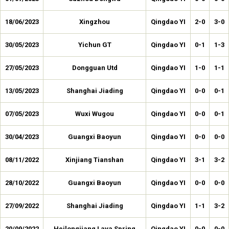
18/06/2023
Xingzhou
Qingdao YI
2-0
3-0
30/05/2023
Yichun GT
Qingdao YI
0-1
1-3
27/05/2023
Dongguan Utd
Qingdao YI
1-0
1-1
13/05/2023
Shanghai Jiading
Qingdao YI
0-0
0-1
07/05/2023
Wuxi Wugou
Qingdao YI
0-0
0-1
30/04/2023
Guangxi Baoyun
Qingdao YI
0-0
0-0
08/11/2022
Xinjiang Tianshan
Qingdao YI
3-1
3-2
28/10/2022
Guangxi Baoyun
Qingdao YI
0-0
0-0
27/09/2022
Shanghai Jiading
Qingdao YI
1-1
3-2
20/09/2022
Heilongjiang Lava Spring
Qingdao YI
0-0
0-0