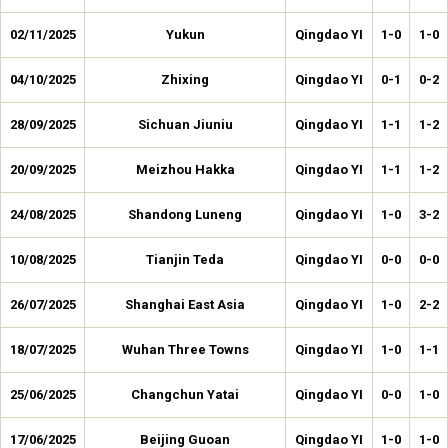
02/11/2025
Yukun
Qingdao YI
1-0
1-0
04/10/2025
Zhixing
Qingdao YI
0-1
0-2
28/09/2025
Sichuan Jiuniu
Qingdao YI
1-1
1-2
20/09/2025
Meizhou Hakka
Qingdao YI
1-1
1-2
24/08/2025
Shandong Luneng
Qingdao YI
1-0
3-2
10/08/2025
Tianjin Teda
Qingdao YI
0-0
0-0
26/07/2025
Shanghai East Asia
Qingdao YI
1-0
2-2
18/07/2025
Wuhan Three Towns
Qingdao YI
1-0
1-1
25/06/2025
Changchun Yatai
Qingdao YI
0-0
1-0
17/06/2025
Beijing Guoan
Qingdao YI
1-0
1-0