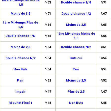
1ère Mi-temps Moins de
%72
Double chance 1/N
%71
1,5
Moins de 3,5
%71
Double chance 1/2
%67
1ère Mi-temps Plus de
%66
Moins de 3,5
%65
0,5
1ère Mi-temps Moins de
Double chance 1/N
%65
%65
1,5
Moins de 2,5
%54
Double chance N/2
%61
Double chance N/2
%54
Buts oui
%54
Non Buts
%54
Pair
%54
Pair
%52
Moins de 2,5
%52
Impair
%47
Plus de 2,5
%47
Résultat Final 1
%45
Non Buts
%45