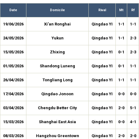
Date
Domicile
Rival
Mt
Rf
19/06/2026
Xi'an Ronghai
Qingdao YI
1-1
1-1
24/05/2026
Yukun
Qingdao YI
1-1
2-3
15/05/2026
Zhixing
Qingdao YI
0-1
2-3
01/05/2026
Shandong Luneng
Qingdao YI
0-1
1-1
26/04/2026
Tongliang Long
Qingdao YI
1-1
1-1
17/04/2026
Qingdao Jonoon
Qingdao YI
0-0
0-0
03/04/2026
Chengdu Better City
Qingdao YI
2-0
5-1
15/03/2026
Shanghai East Asia
Qingdao YI
0-0
4-1
08/03/2026
Hangzhou Greentown
Qingdao YI
2-0
2-0