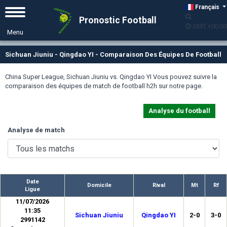
Français
Pronostic Football
GMT +00:00
Sichuan Jiuniu - Qingdao YI - Comparaison Des Équipes De Football
China Super League, Sichuan Jiuniu vs. Qingdao YI Vous pouvez suivre la
comparaison des équipes de match de football h2h sur notre page.
Analyse du football
Analyse de match
Date
Domicile
Rival
Mt
Rf
Ligue
11/07/2026
11:35
Sichuan Jiuniu
Qingdao YI
2-0
3-0
2991142