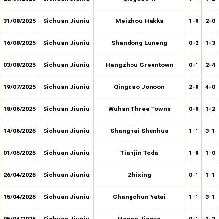
31/08/2025
Sichuan Jiuniu
Meizhou Hakka
1-0
2-0
16/08/2025
Sichuan Jiuniu
Shandong Luneng
0-2
1-3
03/08/2025
Sichuan Jiuniu
Hangzhou Greentown
0-1
2-4
19/07/2025
Sichuan Jiuniu
Qingdao Jonoon
2-0
4-0
18/06/2025
Sichuan Jiuniu
Wuhan Three Towns
0-0
1-2
14/06/2025
Sichuan Jiuniu
Shanghai Shenhua
1-1
3-1
01/05/2025
Sichuan Jiuniu
Tianjin Teda
1-0
1-0
26/04/2025
Sichuan Jiuniu
Zhixing
0-1
1-1
15/04/2025
Sichuan Jiuniu
Changchun Yatai
1-1
3-1
05/04/2025
Sichuan Jiuniu
Henan Jianye
0-1
1-3