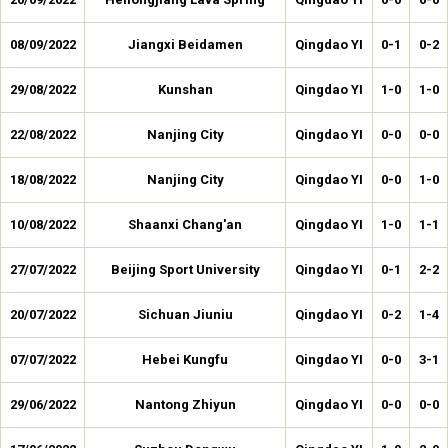
08/09/2022
Jiangxi Beidamen
Qingdao YI
0-1
0-2
29/08/2022
Kunshan
Qingdao YI
1-0
1-0
22/08/2022
Nanjing City
Qingdao YI
0-0
0-0
18/08/2022
Nanjing City
Qingdao YI
0-0
1-0
10/08/2022
Shaanxi Chang'an
Qingdao YI
1-0
1-1
27/07/2022
Beijing Sport University
Qingdao YI
0-1
2-2
20/07/2022
Sichuan Jiuniu
Qingdao YI
0-2
1-4
07/07/2022
Hebei Kungfu
Qingdao YI
0-0
3-1
29/06/2022
Nantong Zhiyun
Qingdao YI
0-0
0-0