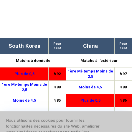
Pour
Pour
South Korea
China
cent
cent
Matchs à domicile
Matchs à l'extérieur
1ère Mi-temps Moins de
Plus de 0,5
%92
%97
2,5
1ère Mi-temps Moins de
%88
Moins de 4,5
%88
2,5
Moins de 4,5
%85
Plus de 0,5
%86
Double chance 1/N
%82
Double chance 1/N
%76
Nous utilisons des cookies pour fournir les
fonctionnalités nécessaires du site Web, améliorer
Double chance 1/2
%75
Double chance 1/2
%76