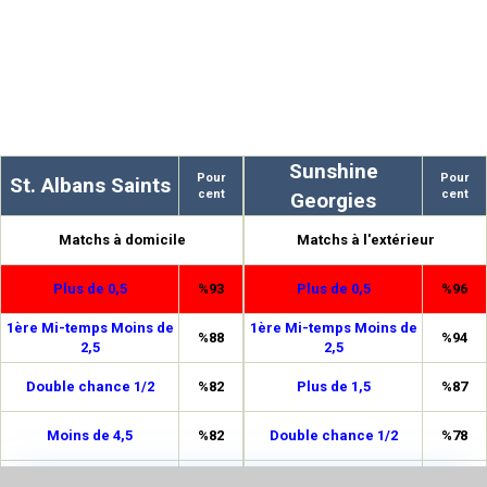
Sunshine
Pour
Pour
St. Albans Saints
cent
cent
Georgies
Matchs à domicile
Matchs à l'extérieur
Plus de 0,5
%93
Plus de 0,5
%96
1ère Mi-temps Moins de
1ère Mi-temps Moins de
%88
%94
2,5
2,5
Double chance 1/2
%82
Plus de 1,5
%87
Moins de 4,5
%82
Double chance 1/2
%78
1ère Mi-temps Moins de
1ère Mi-temps Moins de
%77
%76