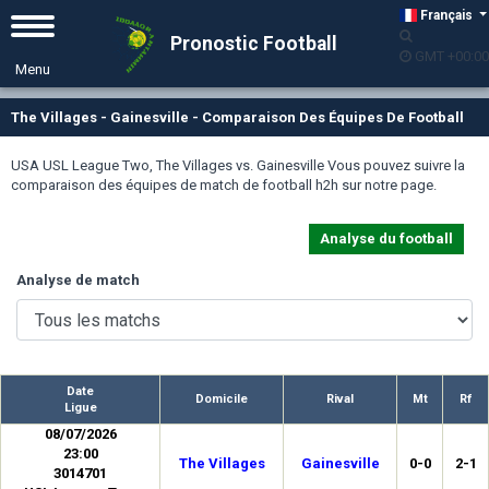
Français
Pronostic Football
GMT +00:00
The Villages - Gainesville - Comparaison Des Équipes De Football
USA USL League Two, The Villages vs. Gainesville Vous pouvez suivre la
comparaison des équipes de match de football h2h sur notre page.
Analyse du football
Analyse de match
Date
Domicile
Rival
Mt
Rf
Ligue
08/07/2026
23:00
The Villages
Gainesville
0-0
2-1
3014701