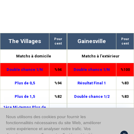
Pour
Pour
The Villages
Gainesville
cent
cent
Matchs à domicile
Matchs à l'extérieur
Double chance 1/N
%94
Double chance 1/N
%100
Plus de 0,5
%94
Résultat Final 1
%83
Plus de 1,5
%82
Double chance 1/2
%83
1ère Mi-temps Plus de
%82
Plus de 0,5
%83
0,5
Nous utilisons des cookies pour fournir les
fonctionnalités nécessaires du site Web, améliorer
Double chance 1/2
%76
Plus de 2,5
%66
votre expérience et analyser notre trafic. Vos