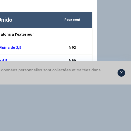
Unido
Pour cent
atchs à l'extérieur
oins de 2,5
%92
 4,5
%89
s données personnelles sont collectées et traitées dans
X
 0,5
%87
 3,5
%76
 1,5
%73
nce 1/N
%73
oins de 1,5
%68