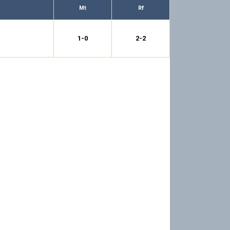
Mt
Rf
1-0
2-2