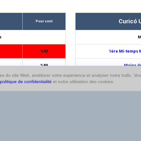
Curicó 
Pour cent
e
M
%92
1ère Mi-temps M
%89
Moins de
res du site Web, améliorer votre expérience et analyser notre trafic. Vo
%88
Plus de
politique de confidentialité
et notre utilisation des cookies.
%77
Moins de
%72
Plus de
%71
Double cha
%69
1ère Mi-temps M