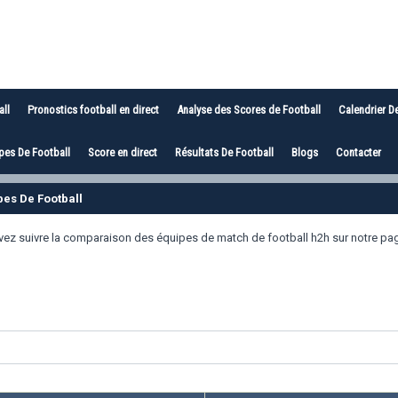
all
Pronostics football en direct
Analyse des Scores de Football
Calendrier D
es De Football
Score en direct
Résultats De Football
Blogs
Contacter
pes De Football
uvez suivre la comparaison des équipes de match de football h2h sur notre pa