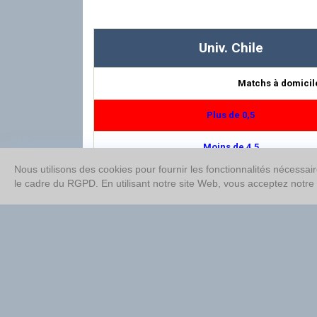
Univ. Chile
Matchs à domicil
Plus de 0,5
Moins de 4,5
Nous utilisons des cookies pour fournir les fonctionnalités nécessai
1ère Mi-temps Moins de 2,5
le cadre du RGPD. En utilisant notre site Web, vous acceptez notre
Double chance 1/N
Plus de 1,5
Moins de 3,5
1ère Mi-temps Plus de 0,5