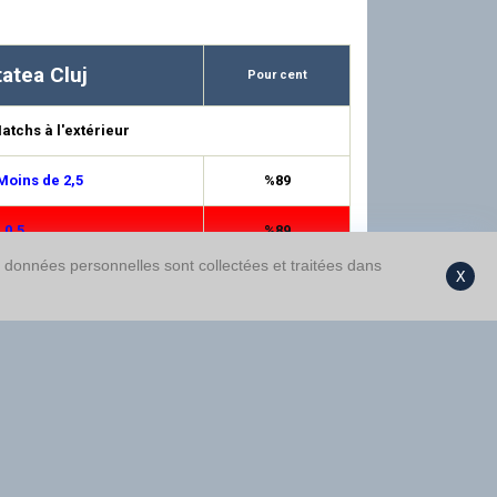
tatea Cluj
Pour cent
atchs à l'extérieur
Moins de 2,5
%89
 0,5
%89
s données personnelles sont collectées et traitées dans
X
e 4,5
%88
e 3,5
%72
nce N/2
%69
 1,5
%68
nce 1/2
%68