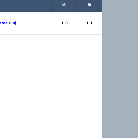
Mt
Rf
atea Cluj
1-0
1-1