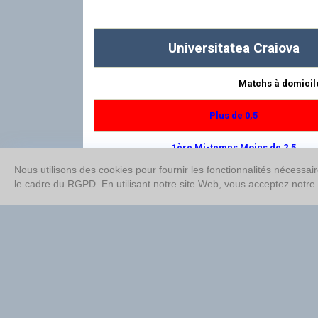
Universitatea Craiova
Matchs à domicil
Plus de 0,5
1ère Mi-temps Moins de 2,5
Nous utilisons des cookies pour fournir les fonctionnalités nécessai
Moins de 4,5
le cadre du RGPD. En utilisant notre site Web, vous acceptez notre
Double chance 1/N
Moins de 3,5
Double chance 1/2
1ère Mi-temps Moins de 1,5