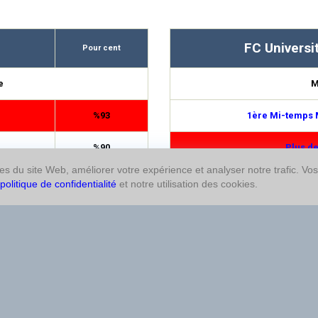
FC Universi
Pour cent
e
M
%93
1ère Mi-temps 
%90
Plus de
res du site Web, améliorer votre expérience et analyser notre trafic. Vo
%89
Moins d
politique de confidentialité
et notre utilisation des cookies.
%79
Moins d
%78
Double cha
%76
Plus de
%73
Double cha