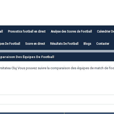
all
Pronostics football en direct
Analyse des Scores de Football
Calendrier D
es De Football
Score en direct
Résultats De Football
Blogs
Contacter
omparaison Des Équipes De Football
rsitatea Cluj Vous pouvez suivre la comparaison des équipes de match de foot