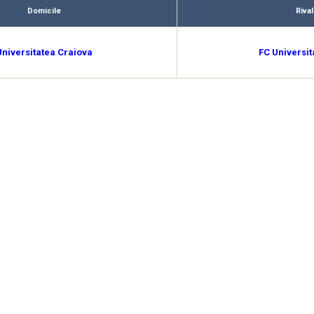
Domicile
Rival
Universitatea Craiova
FC Universit