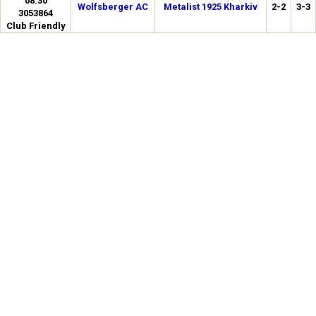
08:30
Wolfsberger AC
Metalist 1925 Kharkiv
2-2
3-3
3053864
Club Friendly