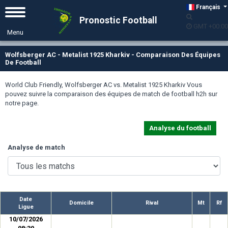
Français
Pronostic Football
GMT +00:00
Wolfsberger AC - Metalist 1925 Kharkiv - Comparaison Des Équipes
De Football
World Club Friendly, Wolfsberger AC vs. Metalist 1925 Kharkiv Vous
pouvez suivre la comparaison des équipes de match de football h2h sur
notre page.
Analyse du football
Analyse de match
Date
Domicile
Rival
Mt
Rf
Ligue
10/07/2026