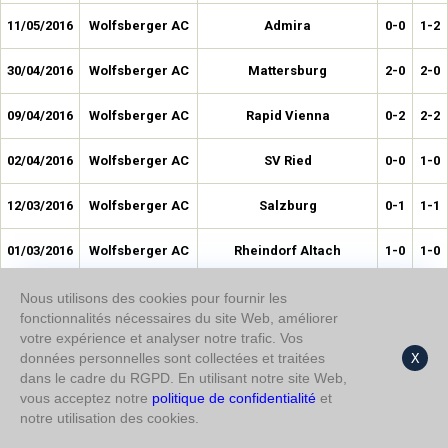
11/05/2016
Wolfsberger AC
Admira
0-0
1-2
30/04/2016
Wolfsberger AC
Mattersburg
2-0
2-0
09/04/2016
Wolfsberger AC
Rapid Vienna
0-2
2-2
02/04/2016
Wolfsberger AC
SV Ried
0-0
1-0
12/03/2016
Wolfsberger AC
Salzburg
0-1
1-1
01/03/2016
Wolfsberger AC
Rheindorf Altach
1-0
1-0
20/02/2016
Wolfsberger AC
Grödig
0-0
2-0
Nous utilisons des cookies pour fournir les
fonctionnalités nécessaires du site Web, améliorer
votre expérience et analyser notre trafic. Vos
13/02/2016
Wolfsberger AC
Sturm Graz
0-0
0-0
données personnelles sont collectées et traitées
X
dans le cadre du RGPD. En utilisant notre site Web,
05/12/2015
Wolfsberger AC
Austria Wien
1-0
2-0
vous acceptez notre
politique de confidentialité
et
notre utilisation des cookies.
28/11/2015
Wolfsberger AC
Admira
2-0
4-0