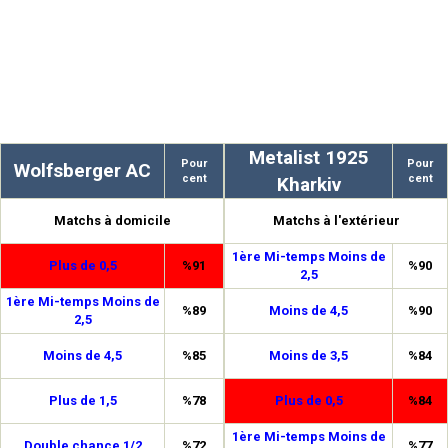
Metalist 1925
Pour
Pour
Wolfsberger AC
cent
cent
Kharkiv
Matchs à domicile
Matchs à l'extérieur
1ère Mi-temps Moins de
Plus de 0,5
%91
%90
2,5
1ère Mi-temps Moins de
%89
Moins de 4,5
%90
2,5
Moins de 4,5
%85
Moins de 3,5
%84
Plus de 1,5
%78
Plus de 0,5
%84
1ère Mi-temps Moins de
Double chance 1/2
%72
%77