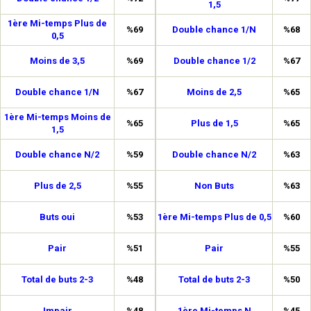
1,5
1ère Mi-temps Plus de
%69
Double chance 1/N
%68
0,5
Moins de 3,5
%69
Double chance 1/2
%67
Double chance 1/N
%67
Moins de 2,5
%65
1ère Mi-temps Moins de
%65
Plus de 1,5
%65
1,5
Double chance N/2
%59
Double chance N/2
%63
Plus de 2,5
%55
Non Buts
%63
Buts oui
%53
1ère Mi-temps Plus de 0,5
%60
Pair
%51
Pair
%55
Total de buts 2-3
%48
Total de buts 2-3
%50
Impair
%48
1ère Mi-temps N
%45