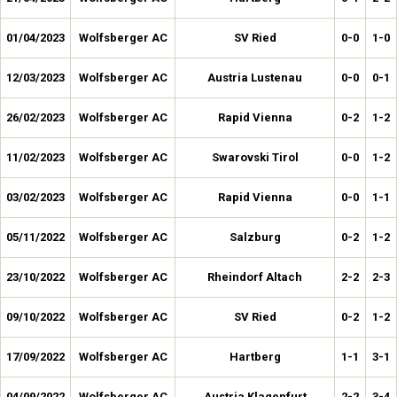
01/04/2023
Wolfsberger AC
SV Ried
0-0
1-0
12/03/2023
Wolfsberger AC
Austria Lustenau
0-0
0-1
26/02/2023
Wolfsberger AC
Rapid Vienna
0-2
1-2
11/02/2023
Wolfsberger AC
Swarovski Tirol
0-0
1-2
03/02/2023
Wolfsberger AC
Rapid Vienna
0-0
1-1
05/11/2022
Wolfsberger AC
Salzburg
0-2
1-2
23/10/2022
Wolfsberger AC
Rheindorf Altach
2-2
2-3
09/10/2022
Wolfsberger AC
SV Ried
0-2
1-2
17/09/2022
Wolfsberger AC
Hartberg
1-1
3-1
04/09/2022
Wolfsberger AC
Austria Klagenfurt
2-2
3-4