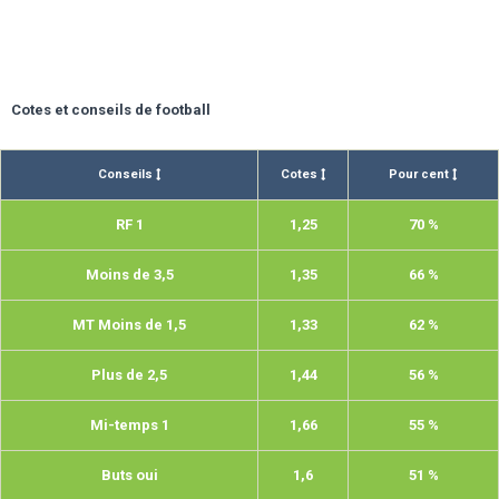
Cotes et conseils de football
Conseils
Cotes
Pour cent
RF 1
1,25
70 %
Moins de 3,5
1,35
66 %
MT Moins de 1,5
1,33
62 %
Plus de 2,5
1,44
56 %
Mi-temps 1
1,66
55 %
Buts oui
1,6
51 %