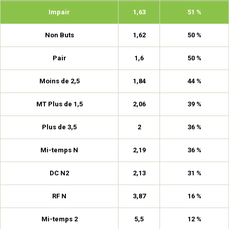
Impair
1,63
51 %
Non Buts
1,62
50 %
Pair
1,6
50 %
Moins de 2,5
1,84
44 %
MT Plus de 1,5
2,06
39 %
Plus de 3,5
2
36 %
Mi-temps N
2,19
36 %
DC N2
2,13
31 %
RF N
3,87
16 %
Mi-temps 2
5,5
12 %