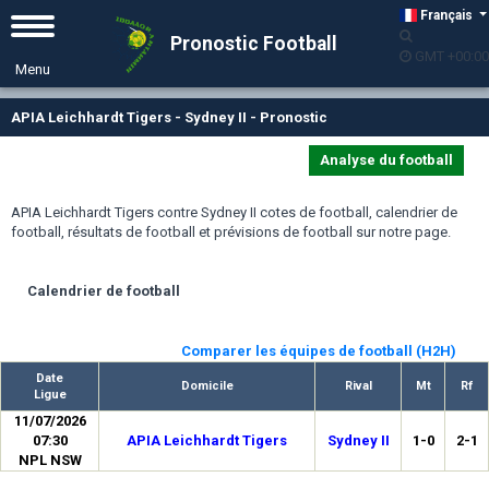
Français
Pronostic Football
GMT +00:00
APIA Leichhardt Tigers - Sydney II - Pronostic
Analyse du football
APIA Leichhardt Tigers contre Sydney II cotes de football, calendrier de
football, résultats de football et prévisions de football sur notre page.
Calendrier de football
Comparer les équipes de football (H2H)
Date
Domicile
Rival
Mt
Rf
Ligue
11/07/2026
07:30
APIA Leichhardt Tigers
Sydney II
1-0
2-1
NPL NSW