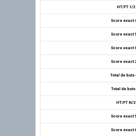
HT/FT 1/2
Score exact 
Score exact 
Score exact 
Score exact 
Total de buts 
Total de buts
HT/FT N/2
Score exact 
Score exact 