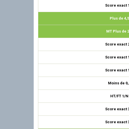
Score exact 
Plus de 4,
MT Plus de 2
Score exact 
Score exact 
Score exact 
Moins de 0,
HT/FT 1/N
Score exact 
Score exact 