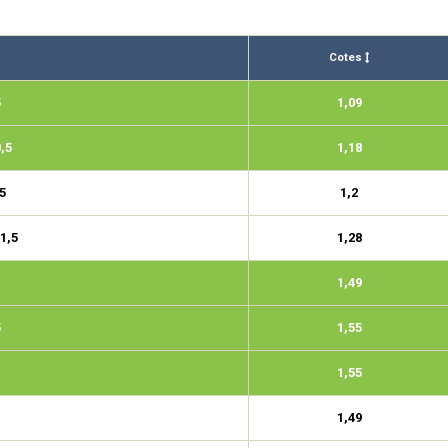
Cotes
5
1,09
,5
1,18
5
1,2
1,5
1,28
1,49
5
1,55
1,55
1,49