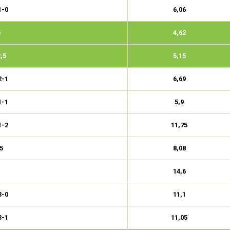
1-0
6,06
5
4,62
,5
5,15
2-1
6,69
1-1
5,9
1-2
11,75
5
8,08
14,6
3-0
11,1
3-1
11,05