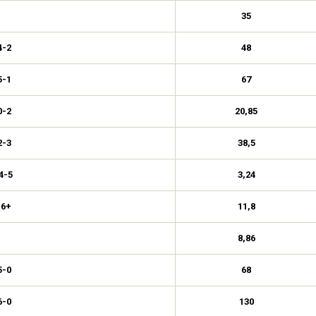
35
4-2
48
5-1
67
0-2
20,85
2-3
38,5
4-5
3,24
 6+
11,8
8,86
5-0
68
6-0
130