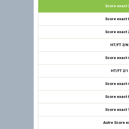
Score exact 
Score exact 
Score exact 
HT/FT 2/N
Score exact 
HT/FT 2/1
Score exact 
Score exact 
Score exact 
Autre Score e