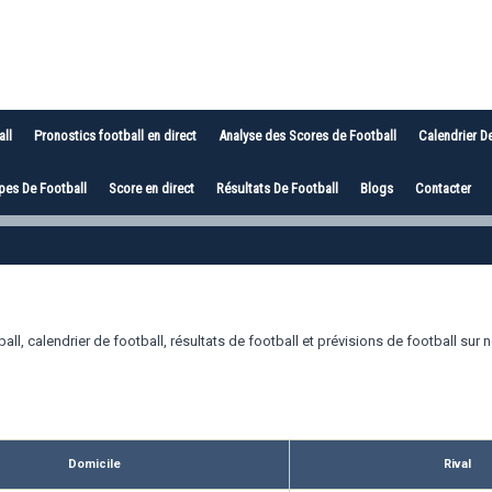
all
Pronostics football en direct
Analyse des Scores de Football
Calendrier D
es De Football
Score en direct
Résultats De Football
Blogs
Contacter
ll, calendrier de football, résultats de football et prévisions de football sur 
Domicile
Rival