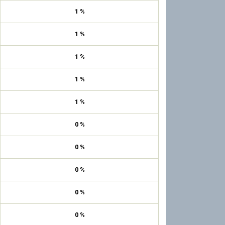
1 %
1 %
1 %
1 %
1 %
0 %
0 %
0 %
0 %
0 %