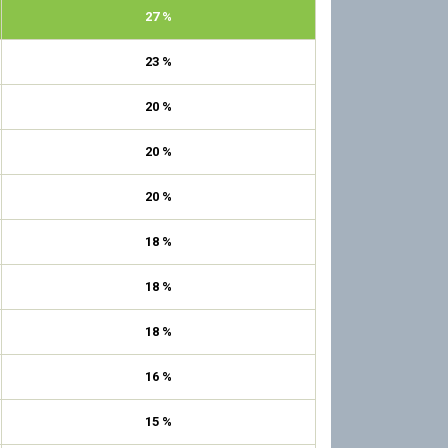
27 %
23 %
20 %
20 %
20 %
18 %
18 %
18 %
16 %
15 %