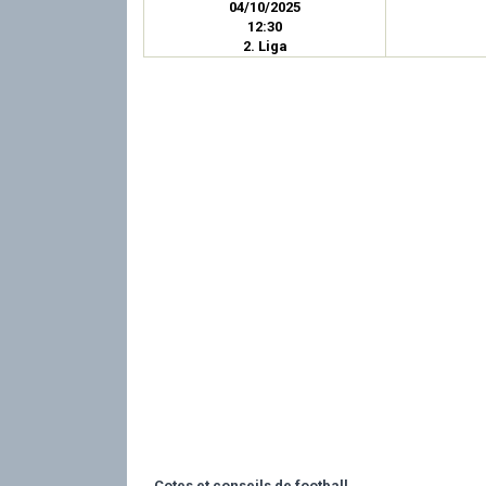
04/10/2025
12:30
2. Liga
Cotes et conseils de football