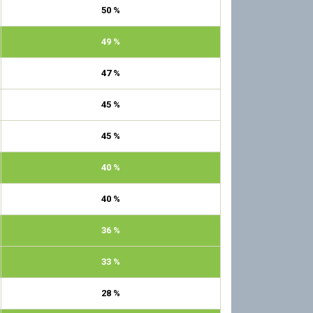
50 %
49 %
47 %
45 %
45 %
40 %
40 %
36 %
33 %
28 %