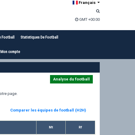
Français
GMT +00:00
e Football
Statistiques De Football
Mon compte
Analyse du football
notre page.
Comparer les équipes de football (H2H)
Mt
Rf