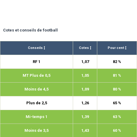
Cotes et conseils de football
Conseils
Cotes
Pour cent
RF 1
1,07
82 %
MT Plus de 0,5
1,05
81 %
Moins de 4,5
1,09
80 %
Plus de 2,5
1,26
65 %
Mi-temps 1
1,39
63 %
Moins de 3,5
1,43
60 %