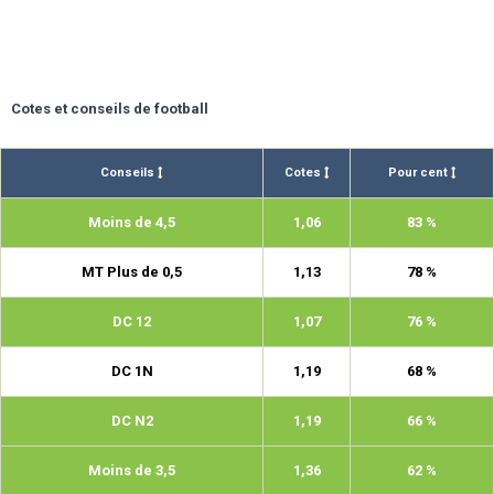
Cotes et conseils de football
Conseils
Cotes
Pour cent
Moins de 4,5
1,06
83 %
MT Plus de 0,5
1,13
78 %
DC 12
1,07
76 %
DC 1N
1,19
68 %
DC N2
1,19
66 %
Moins de 3,5
1,36
62 %