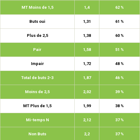
MT Moins de 1,5
1,4
62 %
Buts oui
1,31
61 %
Plus de 2,5
1,38
60 %
Pair
1,58
51 %
Impair
1,72
48 %
Total de buts 2-3
1,87
46 %
Moins de 2,5
2,02
39 %
MT Plus de 1,5
1,99
38 %
Mi-temps N
2,12
37 %
Non Buts
2,2
37 %