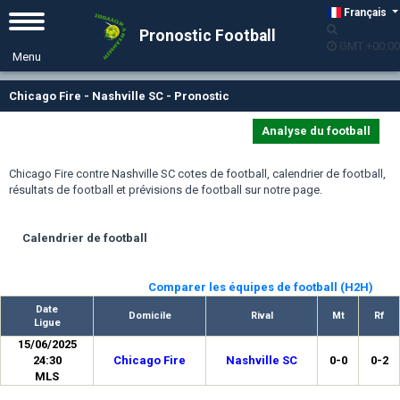
Français
Pronostic Football
GMT +00:00
Chicago Fire - Nashville SC - Pronostic
Analyse du football
Chicago Fire contre Nashville SC cotes de football, calendrier de football,
résultats de football et prévisions de football sur notre page.
Calendrier de football
Comparer les équipes de football (H2H)
Date
Domicile
Rival
Mt
Rf
Ligue
15/06/2025
24:30
Chicago Fire
Nashville SC
0-0
0-2
MLS