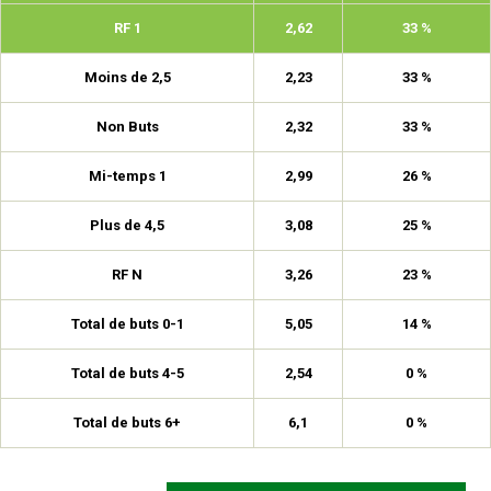
RF 1
2,62
33 %
Moins de 2,5
2,23
33 %
Non Buts
2,32
33 %
Mi-temps 1
2,99
26 %
Plus de 4,5
3,08
25 %
RF N
3,26
23 %
Total de buts 0-1
5,05
14 %
Total de buts 4-5
2,54
0 %
Total de buts 6+
6,1
0 %