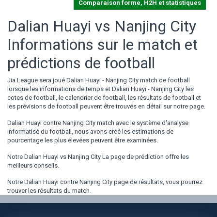
Comparaison forme, H2H et statistiques
Dalian Huayi vs Nanjing City
Informations sur le match et
prédictions de football
Jia League sera joué Dalian Huayi - Nanjing City match de football
lorsque les informations de temps et Dalian Huayi - Nanjing City les
cotes de football, le calendrier de football, les résultats de football et
les prévisions de football peuvent être trouvés en détail sur notre page.
Dalian Huayi contre Nanjing City match avec le système d'analyse
informatisé du football, nous avons créé les estimations de
pourcentage les plus élevées peuvent être examinées.
Notre Dalian Huayi vs Nanjing City La page de prédiction offre les
meilleurs conseils.
Notre Dalian Huayi contre Nanjing City page de résultats, vous pourrez
trouver les résultats du match.