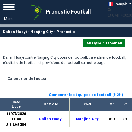
Français
Pronostic Football
GMT +00:00
Dalian Huayi - Nanjing City - Pronostic
Analyse du football
Dalian Huayi contre Nanjing City cotes de football, calendrier de football,
résultats de football et prévisions de football sur notre page.
Calendrier de football
Comparer les équipes de football (H2H)
Date
Domicile
Rival
Mt
Rf
Ligue
11/07/2026
11:00
Dalian Huayi
Nanjing City
0-0
2-0
Jia League