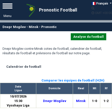
Français
Pronostic Football
GMT +00:00
Dnepr Mogilev - Minsk - Pronostic
Analyse du football
Dnepr Mogilev contre Minsk cotes de football, calendrier de football,
résultats de football et prévisions de football sur notre page.
Calendrier de football
Comparer les équipes de football (H2H)
Date
Domicile
Rival
Mt
Rf
Ligue
10/07/2026
15:30
Dnepr Mogilev
Minsk
1-0
1-2
Vysshaya Liga