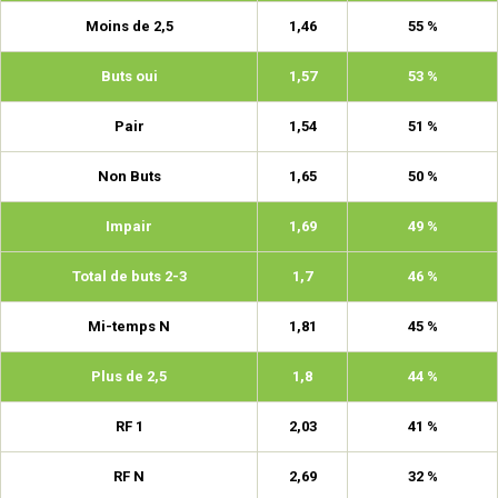
Moins de 2,5
1,46
55 %
Buts oui
1,57
53 %
Pair
1,54
51 %
Non Buts
1,65
50 %
Impair
1,69
49 %
Total de buts 2-3
1,7
46 %
Mi-temps N
1,81
45 %
Plus de 2,5
1,8
44 %
RF 1
2,03
41 %
RF N
2,69
32 %