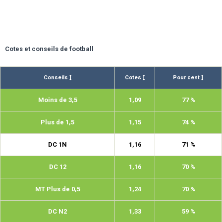
Cotes et conseils de football
Conseils
Cotes
Pour cent
Moins de 3,5
1,09
77 %
Plus de 1,5
1,15
74 %
DC 1N
1,16
71 %
DC 12
1,16
70 %
MT Plus de 0,5
1,24
70 %
DC N2
1,33
59 %