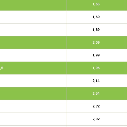
1,65
1,69
1,89
2,09
1,99
,5
1,96
2,14
2,54
2,72
2,92