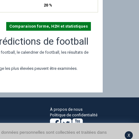
20 %
Comparaison forme, H2H et statistiques
édictions de football
tball, le calendrier de football, les résultats de
ge les plus élevées peuvent être examinées.
À propos de nous
Politique de confidentialité
s données personnelles sont collectées et traitées dans
X