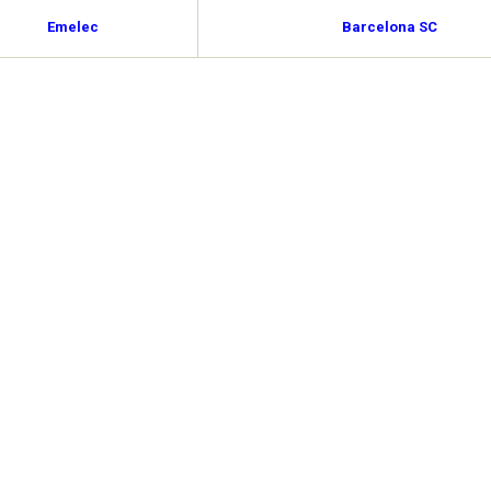
Emelec
Barcelona SC