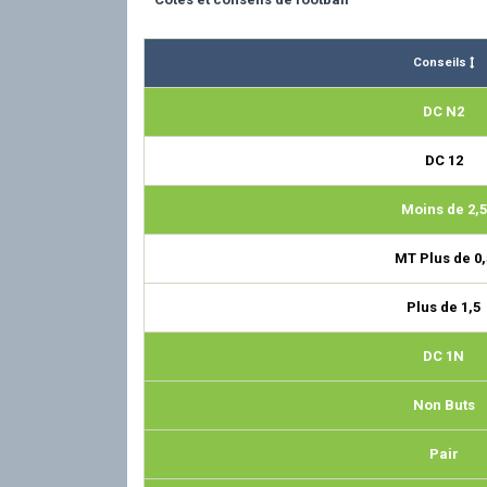
Conseils
DC N2
DC 12
Moins de 2,5
MT Plus de 0,
Plus de 1,5
DC 1N
Non Buts
Pair