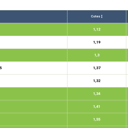
Cotes
1,12
1,19
1,3
5
1,37
1,32
1,34
1,41
1,55