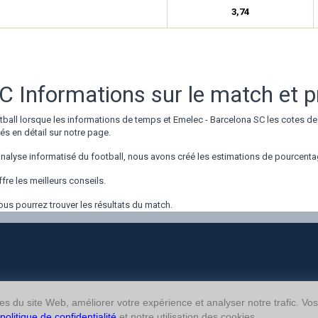
3,74
 Informations sur le match et pr
all lorsque les informations de temps et Emelec - Barcelona SC les cotes de foo
vés en détail sur notre page.
alyse informatisé du football, nous avons créé les estimations de pourcenta
re les meilleurs conseils.
us pourrez trouver les résultats du match.
res du site Web, améliorer votre expérience et analyser notre trafic. Vo
politique de confidentialité
et notre utilisation des cookies.