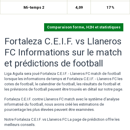
Mi-temps 2
4,09
17 %
Comparaison forme, H2H et statistiques
Fortaleza C.E.I.F. vs Llaneros
FC Informations sur le match
et prédictions de football
Liga Aguila sera joué Fortaleza C.E.I.F. - Llaneros FC match de football
lorsque les informations de temps et Fortaleza C.E.I.F. - Llaneros FC les
cotes de football, le calendrier de football, les résultats de football et
les prévisions de football peuvent être trouvés en détail sur notre page.
Fortaleza C.E.I.F. contre Llaneros FC match avec le système d'analyse
informatisé du football, nous avons créé les estimations de
pourcentage les plus élevées peuvent être examinées.
Notre Fortaleza C.E.I.F. vs Llaneros FC La page de prédiction offre les
meilleurs conseils.