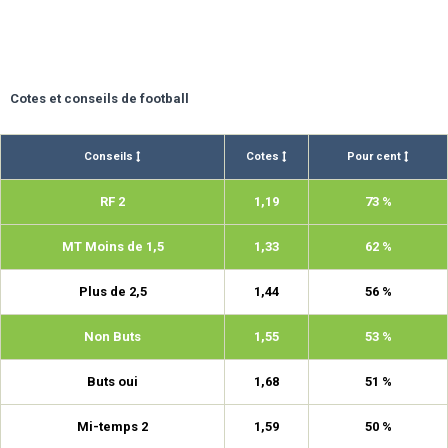
Cotes et conseils de football
Conseils
Cotes
Pour cent
RF 2
1,19
73 %
MT Moins de 1,5
1,33
62 %
Plus de 2,5
1,44
56 %
Non Buts
1,55
53 %
Buts oui
1,68
51 %
Mi-temps 2
1,59
50 %