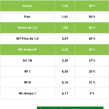
Impair
1,62
50 %
Pair
1,61
50 %
Moins de 2,5
1,83
44 %
MT Plus de 1,5
2,07
40 %
Mi-temps N
2,23
34 %
DC 1N
2,33
27 %
RF 1
6,33
23 %
RF N
4,16
21 %
Mi-temps 1
6,17
3 %