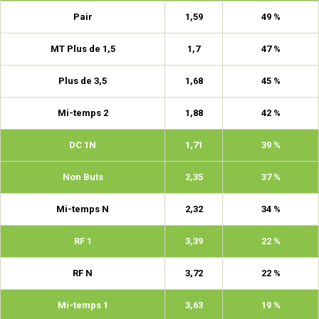
Pair
1,59
49 %
MT Plus de 1,5
1,7
47 %
Plus de 3,5
1,68
45 %
Mi-temps 2
1,88
42 %
DC 1N
1,71
39 %
Non Buts
2,35
37 %
Mi-temps N
2,32
34 %
RF 1
3,39
22 %
RF N
3,72
22 %
Mi-temps 1
3,63
19 %