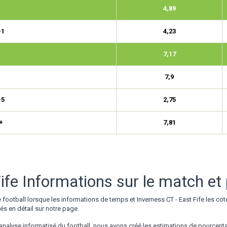
4,89
-1
4,23
7,17
7,9
-5
2,75
+
7,81
fe Informations sur le match et 
ootball lorsque les informations de temps et Inverness CT - East Fife les cotes
vés en détail sur notre page.
analyse informatisé du football, nous avons créé les estimations de pourcent