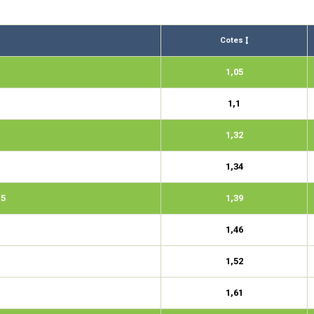
Cotes
1,05
1,1
1,32
1,34
,5
1,39
1,46
1,52
1,61