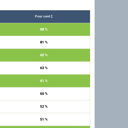
Pour cent
88 %
81 %
65 %
63 %
61 %
60 %
52 %
51 %