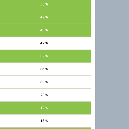
50 %
49 %
45 %
42 %
39 %
35 %
30 %
20 %
19 %
18 %