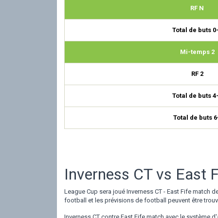
RF N
Total de buts 0
Mi-temps 2
RF 2
Total de buts 4
Total de buts 6
Inverness CT vs East Fi
League Cup sera joué Inverness CT - East Fife match de f
football et les prévisions de football peuvent être trou
Inverness CT contre East Fife match avec le système d'