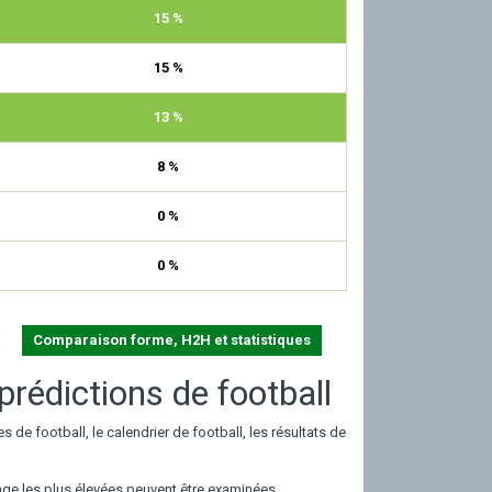
15 %
15 %
13 %
8 %
0 %
0 %
Comparaison forme, H2H et statistiques
prédictions de football
 de football, le calendrier de football, les résultats de
age les plus élevées peuvent être examinées.