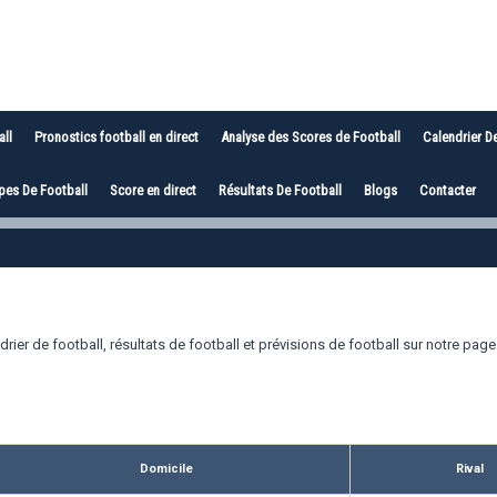
all
Pronostics football en direct
Analyse des Scores de Football
Calendrier D
es De Football
Score en direct
Résultats De Football
Blogs
Contacter
rier de football, résultats de football et prévisions de football sur notre page
Domicile
Rival