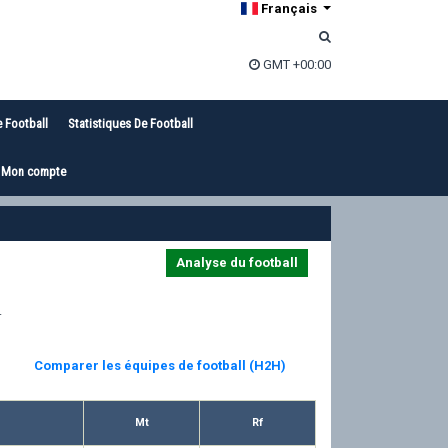
Français
GMT +00:00
e Football
Statistiques De Football
Mon compte
Analyse du football
.
Comparer les équipes de football (H2H)
Mt
Rf