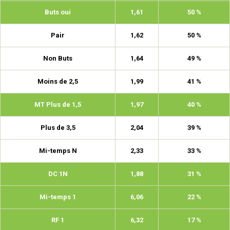
Buts oui
1,61
50 %
Pair
1,62
50 %
Non Buts
1,64
49 %
Moins de 2,5
1,99
41 %
MT Plus de 1,5
1,97
40 %
Plus de 3,5
2,04
39 %
Mi-temps N
2,33
33 %
DC 1N
1,88
31 %
Mi-temps 1
6,06
22 %
RF 1
6,32
17 %