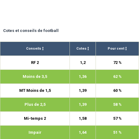
Cotes et conseils de football
Conseils
Cotes
Pour cent
RF 2
1,2
72 %
Moins de 3,5
1,36
62 %
MT Moins de 1,5
1,39
60 %
Plus de 2,5
1,39
58 %
Mi-temps 2
1,58
57 %
Impair
1,64
51 %