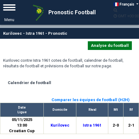
Français
Pronostic Football
GMT +00:00
Kurilovec - Istra 1961 - Pronostic
Analyse du football
Kurilovec contre Istra 1961 cotes de football, calendrier de football,
résultats de football et prévisions de football sur notre page.
Calendrier de football
Comparer les équipes de football (H2H)
Date
Domicile
Rival
Mt
Rf
Ligue
05/11/2025
13:00
Kurilovec
Istra 1961
2-0
2-1
Croatian Cup