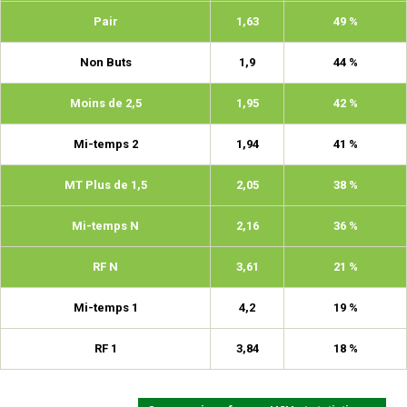
Pair
1,63
49 %
Non Buts
1,9
44 %
Moins de 2,5
1,95
42 %
Mi-temps 2
1,94
41 %
MT Plus de 1,5
2,05
38 %
Mi-temps N
2,16
36 %
RF N
3,61
21 %
Mi-temps 1
4,2
19 %
RF 1
3,84
18 %