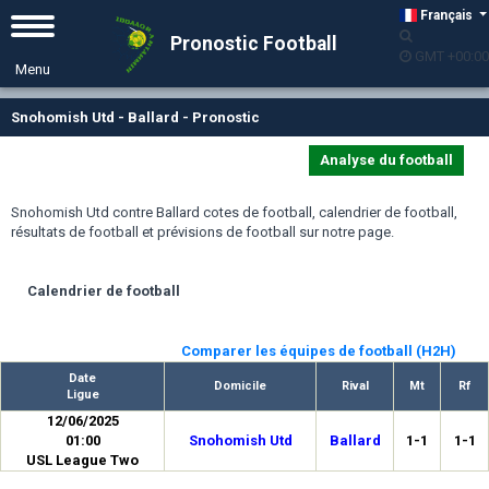
Français
Pronostic Football
GMT +00:00
Snohomish Utd - Ballard - Pronostic
Analyse du football
Snohomish Utd contre Ballard cotes de football, calendrier de football,
résultats de football et prévisions de football sur notre page.
Calendrier de football
Comparer les équipes de football (H2H)
Date
Domicile
Rival
Mt
Rf
Ligue
12/06/2025
01:00
Snohomish Utd
Ballard
1-1
1-1
USL League Two