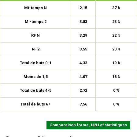
Mi-temps N
2,15
37 %
Mi-temps 2
3,83
23 %
RF N
3,29
22 %
RF 2
3,55
20 %
Total de buts 0-1
4,33
19 %
Moins de 1,5
4,07
18 %
Total de buts 4-5
2,72
0 %
Total de buts 6+
7,56
0 %
Comparaison forme, H2H et statistiques