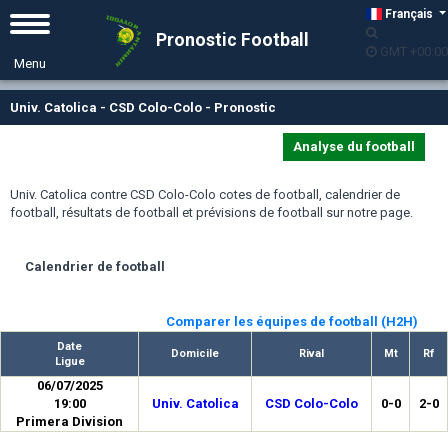
Français
Pronostic Football
GMT +00:00
Univ. Catolica - CSD Colo-Colo - Pronostic
Analyse du football
Univ. Catolica contre CSD Colo-Colo cotes de football, calendrier de
football, résultats de football et prévisions de football sur notre page.
Calendrier de football
Comparer les équipes de football (H2H)
Date
Domicile
Rival
Mt
Rf
Ligue
06/07/2025
19:00
Univ. Catolica
CSD Colo-Colo
0-0
2-0
Primera Division