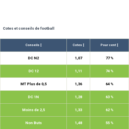
Cotes et conseils de football
Conseils
Cotes
Pour cent
DC N2
1,07
77 %
DC 12
1,11
74 %
MT Plus de 0,5
1,36
64 %
DC 1N
1,28
63 %
Moins de 2,5
1,33
62 %
Non Buts
1,48
55 %