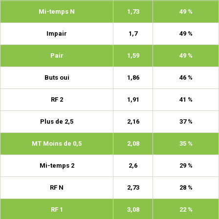
Mi-temps N
1,73
49 %
Impair
1,7
49 %
Pair
1,59
49 %
Buts oui
1,86
46 %
RF 2
1,91
41 %
Plus de 2,5
2,16
37 %
MT Moins de 0,5
2,08
35 %
Mi-temps 2
2,6
29 %
RF N
2,73
28 %
RF 1
3,08
22 %