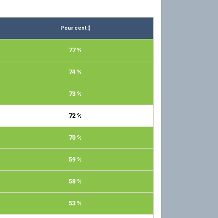
Pour cent
77 %
74 %
73 %
72 %
70 %
59 %
58 %
53 %