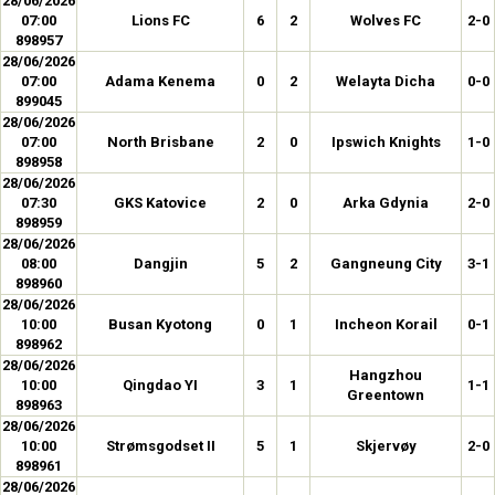
28/06/2026
07:00
Lions FC
6
2
Wolves FC
2-0
898957
28/06/2026
07:00
Adama Kenema
0
2
Welayta Dicha
0-0
899045
28/06/2026
07:00
North Brisbane
2
0
Ipswich Knights
1-0
898958
28/06/2026
07:30
GKS Katovice
2
0
Arka Gdynia
2-0
898959
28/06/2026
08:00
Dangjin
5
2
Gangneung City
3-1
898960
28/06/2026
10:00
Busan Kyotong
0
1
Incheon Korail
0-1
898962
28/06/2026
Hangzhou
10:00
Qingdao YI
3
1
1-1
Greentown
898963
28/06/2026
10:00
Strømsgodset II
5
1
Skjervøy
2-0
898961
28/06/2026