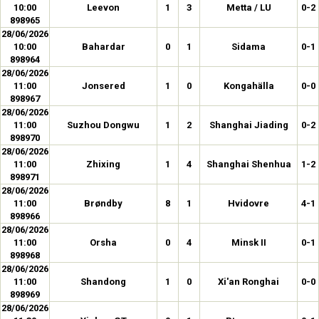
10:00
Leevon
1
3
Metta / LU
0-2
898965
28/06/2026
10:00
Bahardar
0
1
Sidama
0-1
898964
28/06/2026
11:00
Jonsered
1
0
Kongahälla
0-0
898967
28/06/2026
11:00
Suzhou Dongwu
1
2
Shanghai Jiading
0-2
898970
28/06/2026
11:00
Zhixing
1
4
Shanghai Shenhua
1-2
898971
28/06/2026
11:00
Brøndby
8
1
Hvidovre
4-1
898966
28/06/2026
11:00
Orsha
0
4
Minsk II
0-1
898968
28/06/2026
11:00
Shandong
1
0
Xi'an Ronghai
0-0
898969
28/06/2026