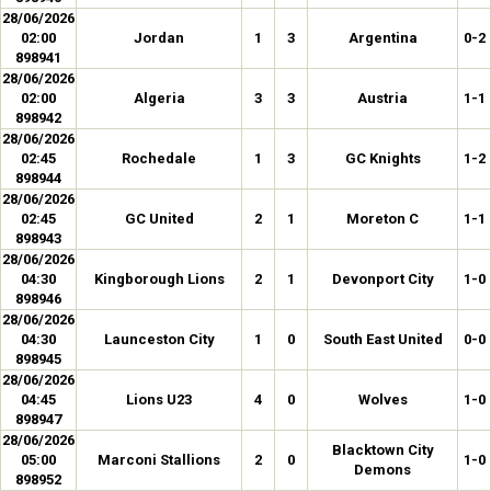
28/06/2026
02:00
Jordan
1
3
Argentina
0-2
898941
28/06/2026
02:00
Algeria
3
3
Austria
1-1
898942
28/06/2026
02:45
Rochedale
1
3
GC Knights
1-2
898944
28/06/2026
02:45
GC United
2
1
Moreton C
1-1
898943
28/06/2026
04:30
Kingborough Lions
2
1
Devonport City
1-0
898946
28/06/2026
04:30
Launceston City
1
0
South East United
0-0
898945
28/06/2026
04:45
Lions U23
4
0
Wolves
1-0
898947
28/06/2026
Blacktown City
05:00
Marconi Stallions
2
0
1-0
Demons
898952