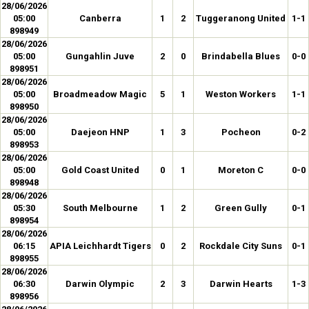
28/06/2026
05:00
Canberra
1
2
Tuggeranong United
1-1
898949
28/06/2026
05:00
Gungahlin Juve
2
0
Brindabella Blues
0-0
898951
28/06/2026
05:00
Broadmeadow Magic
5
1
Weston Workers
1-1
898950
28/06/2026
05:00
Daejeon HNP
1
3
Pocheon
0-2
898953
28/06/2026
05:00
Gold Coast United
0
1
Moreton C
0-0
898948
28/06/2026
05:30
South Melbourne
1
2
Green Gully
0-1
898954
28/06/2026
06:15
APIA Leichhardt Tigers
0
2
Rockdale City Suns
0-1
898955
28/06/2026
06:30
Darwin Olympic
2
3
Darwin Hearts
1-3
898956