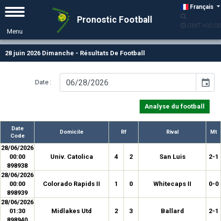
Français
Pronostic Football
GMT +00:00
28 juin 2026 Dimanche - Résultats De Football
event
Date :
Analyse du football
Date
Domicile
Rf
Rival
Mt
Code
28/06/2026
00:00
Univ. Catolica
4
2
San Luis
2-1
898938
28/06/2026
00:00
Colorado Rapids II
1
0
Whitecaps II
0-0
898939
28/06/2026
01:30
Midlakes Utd
2
3
Ballard
2-1
898940