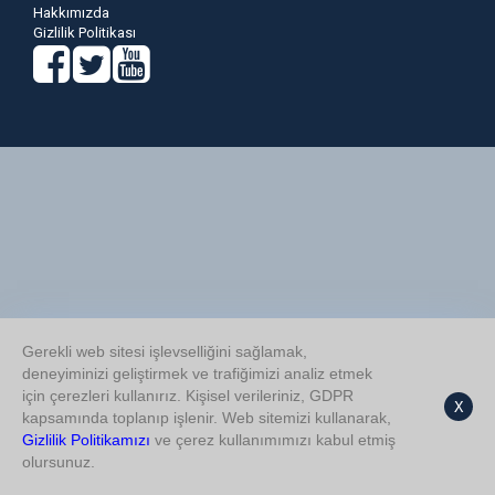
Hakkımızda
Gizlilik Politikası
Gerekli web sitesi işlevselliğini sağlamak,
deneyiminizi geliştirmek ve trafiğimizi analiz etmek
için çerezleri kullanırız. Kişisel verileriniz, GDPR
X
kapsamında toplanıp işlenir. Web sitemizi kullanarak,
Gizlilik Politikamızı
ve çerez kullanımımızı kabul etmiş
olursunuz.