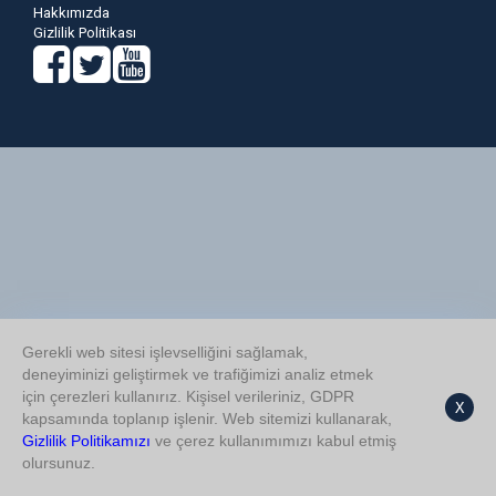
Hakkımızda
Gizlilik Politikası
Gerekli web sitesi işlevselliğini sağlamak,
deneyiminizi geliştirmek ve trafiğimizi analiz etmek
için çerezleri kullanırız. Kişisel verileriniz, GDPR
X
kapsamında toplanıp işlenir. Web sitemizi kullanarak,
Gizlilik Politikamızı
ve çerez kullanımımızı kabul etmiş
olursunuz.