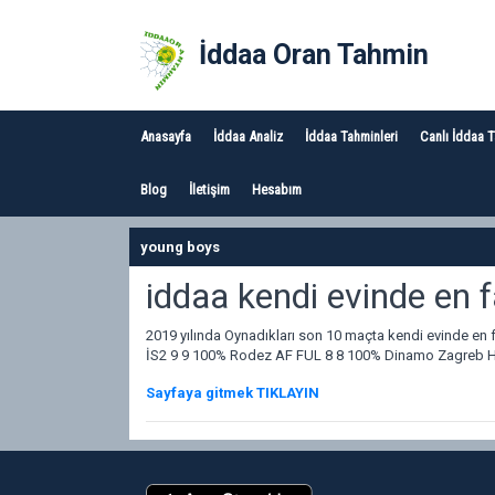
İddaa Oran Tahmin
Anasayfa
İddaa Analiz
İddaa Tahminleri
Canlı İddaa 
Blog
İletişim
Hesabım
young boys
iddaa kendi evinde en f
2019 yılında Oynadıkları son 10 maçta kendi evinde en 
İS2 9 9 100% Rodez AF FUL 8 8 100% Dinamo Zagreb H.
Sayfaya gitmek TIKLAYIN