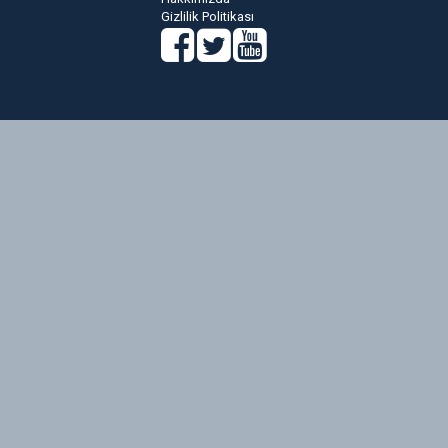
Gizlilik Politikası