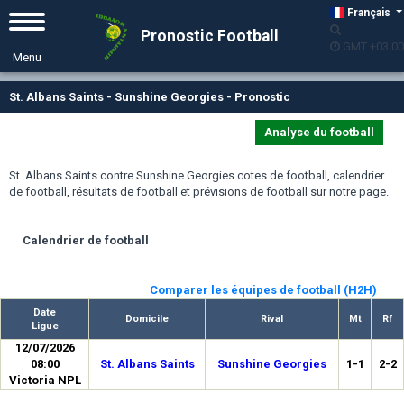
Français
Pronostic Football
GMT +00:00
St. Albans Saints - Sunshine Georgies - Pronostic
Analyse du football
St. Albans Saints contre Sunshine Georgies cotes de football, calendrier
de football, résultats de football et prévisions de football sur notre page.
Calendrier de football
Comparer les équipes de football (H2H)
Date
Domicile
Rival
Mt
Rf
Ligue
12/07/2026
05:00
St. Albans Saints
Sunshine Georgies
1-1
2-2
Victoria NPL