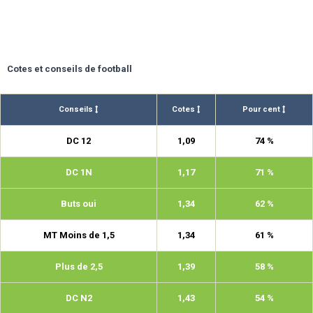
Cotes et conseils de football
Conseils
Cotes
Pour cent
DC 12
1,09
74 %
DC 1N
1,17
71 %
Buts oui
1,34
62 %
MT Moins de 1,5
1,34
61 %
Plus de 2,5
1,39
58 %
DC N2
1,43
54 %