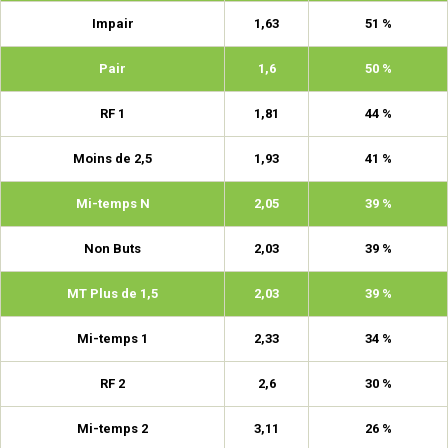
Impair
1,63
51 %
Pair
1,6
50 %
RF 1
1,81
44 %
Moins de 2,5
1,93
41 %
Mi-temps N
2,05
39 %
Non Buts
2,03
39 %
MT Plus de 1,5
2,03
39 %
Mi-temps 1
2,33
34 %
RF 2
2,6
30 %
Mi-temps 2
3,11
26 %