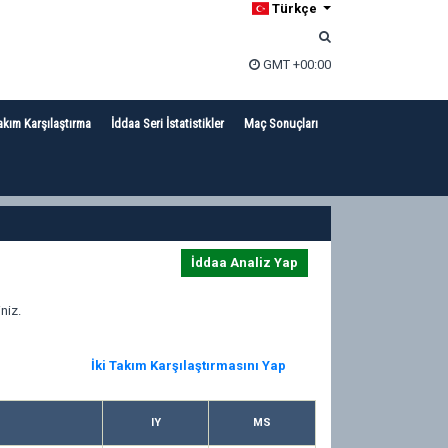
Türkçe
GMT +00:00
akım Karşılaştırma
İddaa Seri İstatistikler
Maç Sonuçları
İddaa Analiz Yap
niz.
İki Takım Karşılaştırmasını Yap
IY
MS