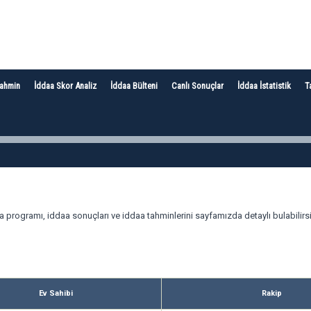
Tahmin
İddaa Skor Analiz
İddaa Bülteni
Canlı Sonuçlar
İddaa İstatistik
T
aa programı, iddaa sonuçları ve iddaa tahminlerini sayfamızda detaylı bulabilirsi
Ev Sahibi
Rakip