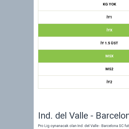
KG YOK
İY1
İYX
İY 1.5 ÜST
MSX
MS2
İY2
Ind. del Valle - Barcel
Pro Lig oynanacak olan Ind. del Valle - Barcelona SC fu