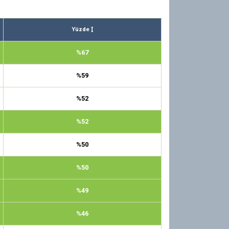
Yüzde
%67
%59
%52
%52
%50
%50
%49
%46