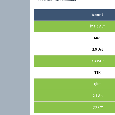
Tahmin
İY 1.5 ALT
MS1
2.5 Üst
KG VAR
TEK
ÇİFT
2.5 Alt
ÇŞ X/2