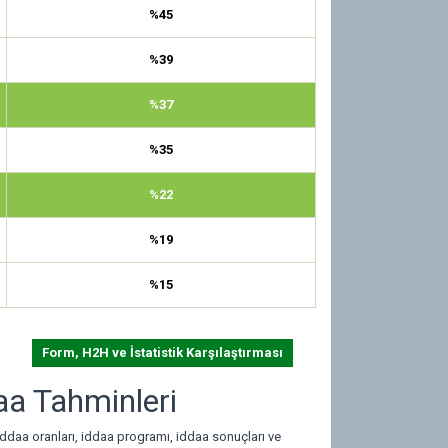
%45
%39
%37
%35
%22
%19
%15
Form, H2H ve İstatistik Karşılaştırması
daa Tahminleri
iddaa oranları, iddaa programı, iddaa sonuçları ve