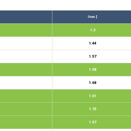
Oran
1.3
1.44
1.57
1.58
1.68
1.61
1.73
1.57