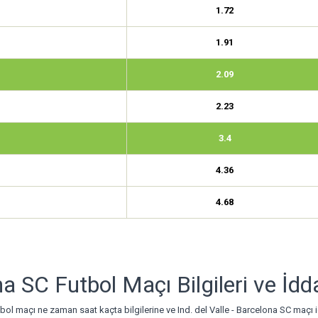
1.72
1.91
2.09
2.23
3.4
4.36
4.68
ona SC Futbol Maçı Bilgileri ve İd
tbol maçı ne zaman saat kaçta bilgilerine ve Ind. del Valle - Barcelona SC maçı 