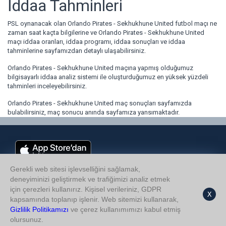
İddaa Tahminleri
PSL oynanacak olan Orlando Pirates - Sekhukhune United futbol maçı ne
zaman saat kaçta bilgilerine ve Orlando Pirates - Sekhukhune United
maçı iddaa oranları, iddaa programı, iddaa sonuçları ve iddaa
tahminlerine sayfamızdan detaylı ulaşabilirsiniz.
Orlando Pirates - Sekhukhune United maçına yapmış olduğumuz
bilgisayarlı iddaa analiz sistemi ile oluşturduğumuz en yüksek yüzdeli
tahminleri inceleyebilirsiniz.
Orlando Pirates - Sekhukhune United maç sonuçları sayfamızda
bulabilirsiniz, maç sonucu anında sayfamıza yansımaktadır.
Gerekli web sitesi işlevselliğini sağlamak,
Hakkımızda
deneyiminizi geliştirmek ve trafiğimizi analiz etmek
Gizlilik Politikası
için çerezleri kullanırız. Kişisel verileriniz, GDPR
X
kapsamında toplanıp işlenir. Web sitemizi kullanarak,
Gizlilik Politikamızı
ve çerez kullanımımızı kabul etmiş
olursunuz.