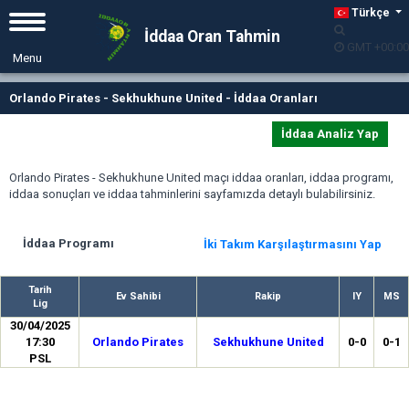
Türkçe
İddaa Oran Tahmin
GMT +00:00
Orlando Pirates - Sekhukhune United - İddaa Oranları
İddaa Analiz Yap
Orlando Pirates - Sekhukhune United maçı iddaa oranları, iddaa programı,
iddaa sonuçları ve iddaa tahminlerini sayfamızda detaylı bulabilirsiniz.
İddaa Programı
İki Takım Karşılaştırmasını Yap
Tarih
Ev Sahibi
Rakip
IY
MS
Lig
30/04/2025
17:30
Orlando Pirates
Sekhukhune United
0-0
0-1
PSL