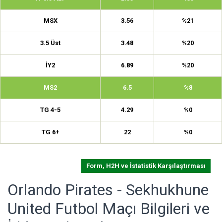
MSX
3.56
%21
3.5 Üst
3.48
%20
İY2
6.89
%20
MS2
6.5
%8
TG 4-5
4.29
%0
TG 6+
22
%0
Form, H2H ve İstatistik Karşılaştırması
Orlando Pirates - Sekhukhune
United Futbol Maçı Bilgileri ve