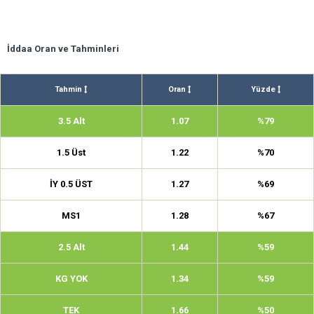
İddaa Oran ve Tahminleri
Tahmin
Oran
Yüzde
3.5 Alt
1.07
%79
1.5 Üst
1.22
%70
İY 0.5 ÜST
1.27
%69
MS1
1.28
%67
2.5 Alt
1.44
%59
KG YOK
1.34
%59
TEK
1.66
%50