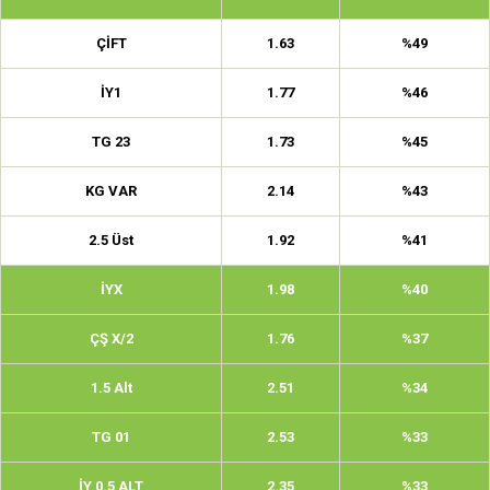
ÇİFT
1.63
%49
İY1
1.77
%46
TG 23
1.73
%45
KG VAR
2.14
%43
2.5 Üst
1.92
%41
İYX
1.98
%40
ÇŞ X/2
1.76
%37
1.5 Alt
2.51
%34
TG 01
2.53
%33
İY 0.5 ALT
2.35
%33