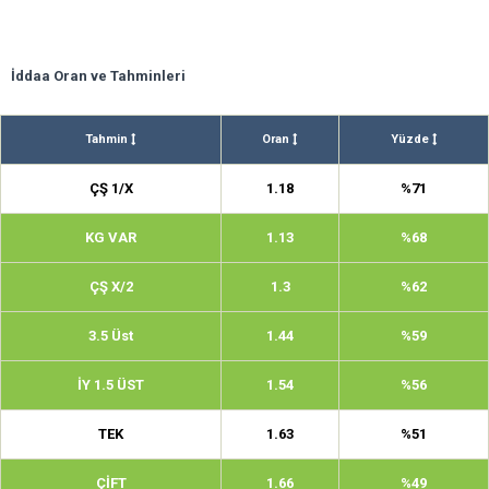
İddaa Oran ve Tahminleri
Tahmin
Oran
Yüzde
ÇŞ 1/X
1.18
%71
KG VAR
1.13
%68
ÇŞ X/2
1.3
%62
3.5 Üst
1.44
%59
İY 1.5 ÜST
1.54
%56
TEK
1.63
%51
ÇİFT
1.66
%49