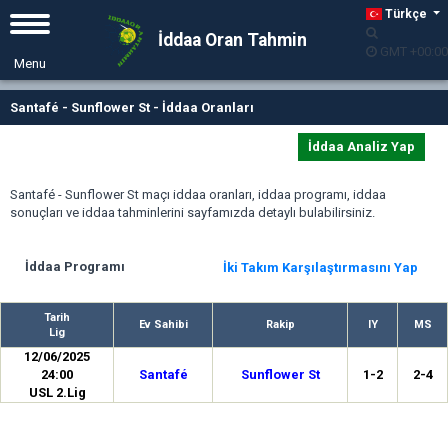
Türkçe
İddaa Oran Tahmin
GMT +00:00
Santafé - Sunflower St - İddaa Oranları
İddaa Analiz Yap
Santafé - Sunflower St maçı iddaa oranları, iddaa programı, iddaa
sonuçları ve iddaa tahminlerini sayfamızda detaylı bulabilirsiniz.
İddaa Programı
İki Takım Karşılaştırmasını Yap
Tarih
Ev Sahibi
Rakip
IY
MS
Lig
12/06/2025
24:00
Santafé
Sunflower St
1-2
2-4
USL 2.Lig