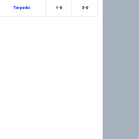
Torpedo
1-0
3-0