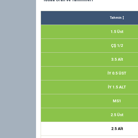
Tahmin
1.5 Üst
ÇŞ 1/2
3.5 Alt
İY 0.5 ÜST
İY 1.5 ALT
MS1
2.5 Üst
2.5 Alt