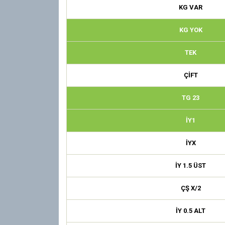
KG VAR
KG YOK
TEK
ÇİFT
TG 23
İY1
İYX
İY 1.5 ÜST
ÇŞ X/2
İY 0.5 ALT