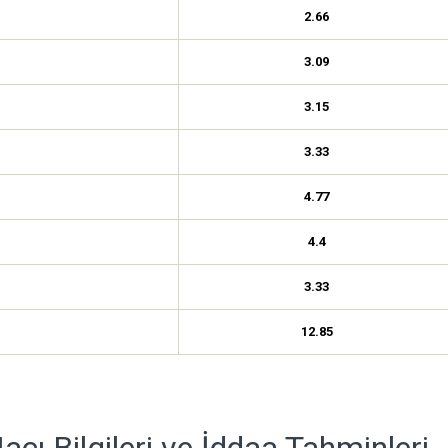
2.66
3.09
3.15
3.33
4.77
4.4
3.33
12.85