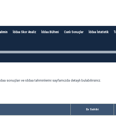
Tahmin
İddaa Skor Analiz
İddaa Bülteni
Canlı Sonuçlar
İddaa İstatistik
T
daa sonuçları ve iddaa tahminlerini sayfamızda detaylı bulabilirsiniz.
Ev Sahibi