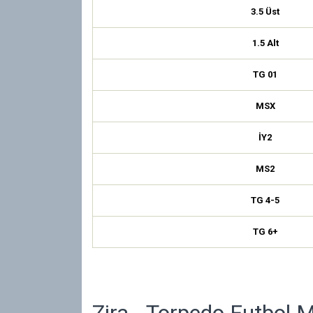
3.5 Üst
1.5 Alt
TG 01
MSX
İY2
MS2
TG 4-5
TG 6+