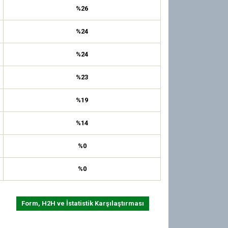
%26
%24
%24
%23
%19
%14
%0
%0
Form, H2H ve İstatistik Karşılaştırması