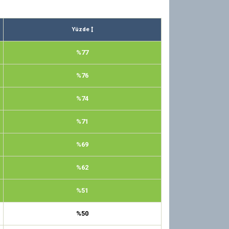
Yüzde
%77
%76
%74
%71
%69
%62
%51
%50