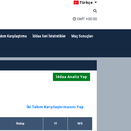
Türkçe
GMT +00:00
akım Karşılaştırma
İddaa Seri İstatistikler
Maç Sonuçları
İddaa Analiz Yap
İki Takım Karşılaştırmasını Yap
Rakip
IY
MS