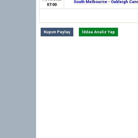
South Melbourne - Oakleigh Can
07:00
Kupon Paylaş
İddaa Analiz Yap