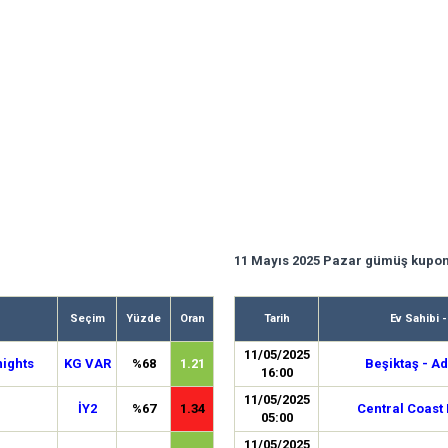
11 Mayıs 2025 Pazar gümüş kupo
Seçim
Yüzde
Oran
Tarih
Ev Sahibi 
11/05/2025
nights
KG VAR
%68
1.21
Beşiktaş - A
16:00
11/05/2025
İY2
%67
1.34
Central Coast I
05:00
11/05/2025