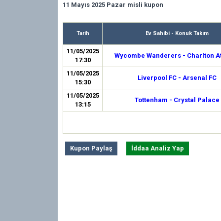
11 Mayıs 2025 Pazar misli kupon
Tarih
Ev Sahibi - Konuk Takım
11/05/2025
Wycombe Wanderers - Charlton At
17:30
11/05/2025
Liverpool FC - Arsenal FC
15:30
11/05/2025
Tottenham - Crystal Palace
13:15
Kupon Paylaş
İddaa Analiz Yap