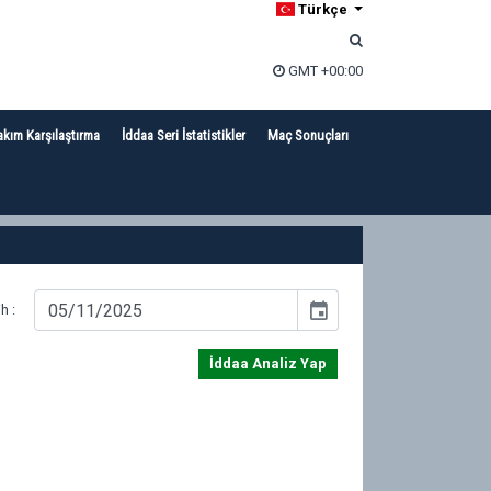
Türkçe
GMT +00:00
akım Karşılaştırma
İddaa Seri İstatistikler
Maç Sonuçları
event
ih :
İddaa Analiz Yap