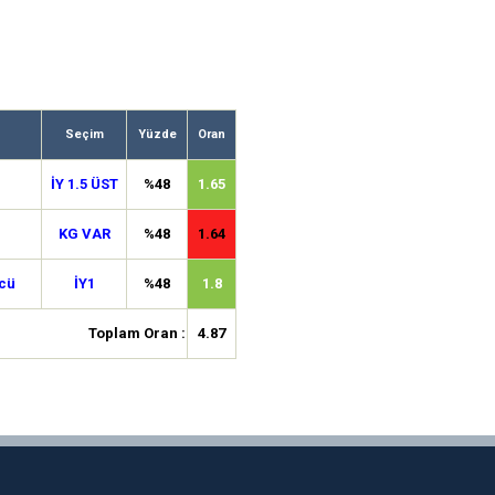
Seçim
Yüzde
Oran
İY 1.5 ÜST
%48
1.65
KG VAR
%48
1.64
cü
İY1
%48
1.8
Toplam Oran :
4.87