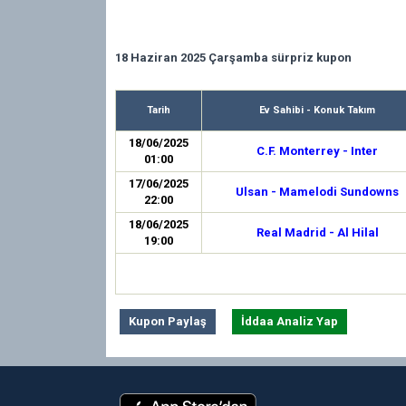
18 Haziran 2025 Çarşamba sürpriz kupon
Tarih
Ev Sahibi - Konuk Takım
18/06/2025
C.F. Monterrey - Inter
01:00
17/06/2025
Ulsan - Mamelodi Sundowns
22:00
18/06/2025
Real Madrid - Al Hilal
19:00
Kupon Paylaş
İddaa Analiz Yap