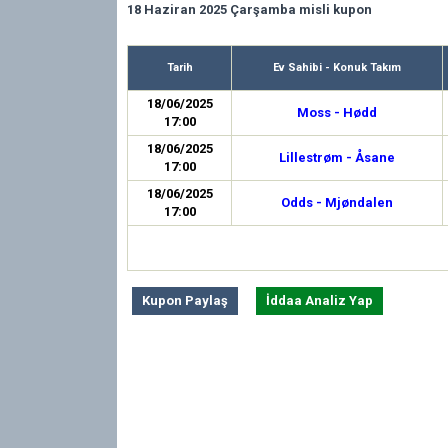
18 Haziran 2025 Çarşamba misli kupon
Tarih
Ev Sahibi - Konuk Takım
18/06/2025
Moss - Hødd
17:00
18/06/2025
Lillestrøm - Åsane
17:00
18/06/2025
Odds - Mjøndalen
17:00
Kupon Paylaş
İddaa Analiz Yap