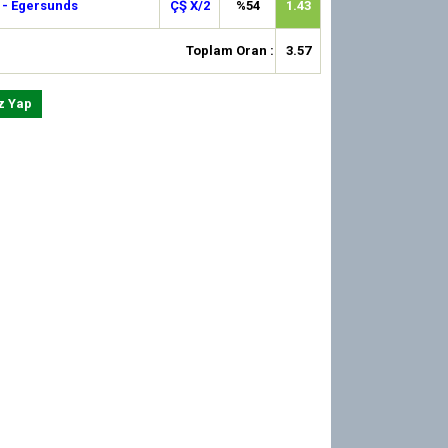
 - Egersunds
ÇŞ X/2
%54
1.43
Toplam Oran :
3.57
z Yap