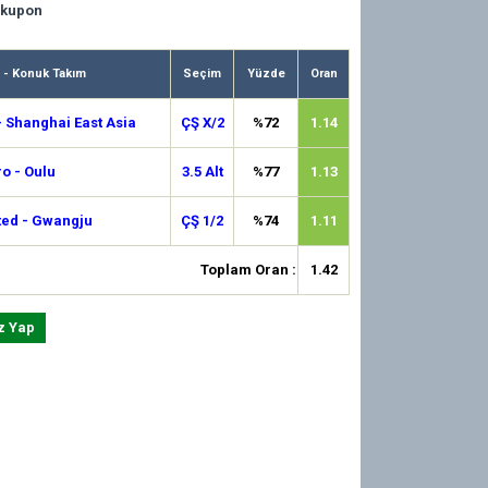
 kupon
i - Konuk Takım
Seçim
Yüzde
Oran
 Shanghai East Asia
ÇŞ X/2
%72
1.14
o - Oulu
3.5 Alt
%77
1.13
ted - Gwangju
ÇŞ 1/2
%74
1.11
Toplam Oran :
1.42
z Yap