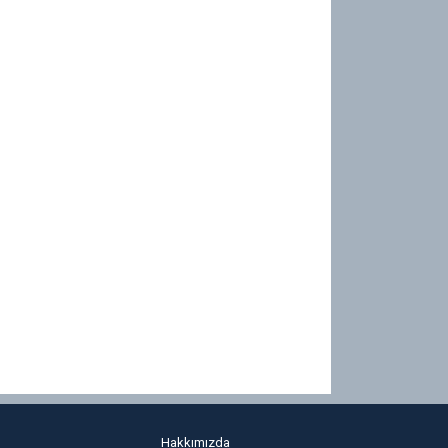
Hakkımızda