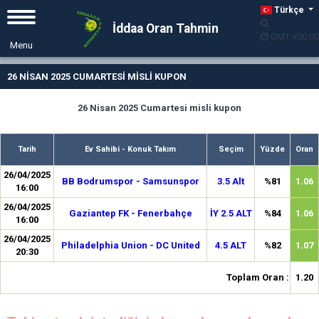
Türkçe
İddaa Oran Tahmin
GMT +00:00
26 NİSAN 2025 CUMARTESİ MİSLİ KUPON
26 Nisan 2025 Cumartesi misli kupon
Tarih
Ev Sahibi - Konuk Takım
Seçim
Yüzde
Oran
26/04/2025
BB Bodrumspor - Samsunspor
3.5 Alt
%81
1.06
16:00
26/04/2025
Gaziantep FK - Fenerbahçe
İY 2.5 ALT
%84
1.06
16:00
26/04/2025
Philadelphia Union - DC United
4.5 ALT
%82
1.07
20:30
Toplam Oran :
1.20