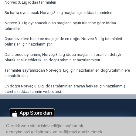
Norveç 3. Lig iddaa tahminleri
Bu hafta oynanacak Norveç 3. Lig maçları için iddaa tahminleri.
Norveç 3. Lig oynanacak olan maçların oyun türlerine göre iddaa
tahminleri.
Oyunseverlere binlerce maç içinde en doğru Norveç 3. Lig tahminleri
bulmaları için hazırlanmıştır.
Daha önce oynanmış Norveç 3. Lig iddaa maçlarının oranları detaylı
olarak analiz edilerek, en doğru tahminler hazırlanmıştır.
Tahminler sayfamızdan Norveç 3. Lig için hazırlanan en doğru tahminlere
ulaşabilirsiniz.
En doğru Norveç 3. Lig iddaa tahminleri arayan herkes için hazırlanmış
ücretsiz iddaa tahmin web sitesi.
Gerekli web sitesi işlevselliğini sağlamak,
Hakkımızda
deneyiminizi geliştirmek ve trafiğimizi analiz etmek
Gizlilik Politikası