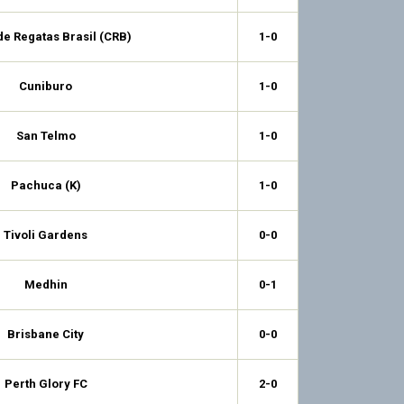
de Regatas Brasil (CRB)
1-0
Cuniburo
1-0
San Telmo
1-0
Pachuca (K)
1-0
Tivoli Gardens
0-0
Medhin
0-1
Brisbane City
0-0
Perth Glory FC
2-0