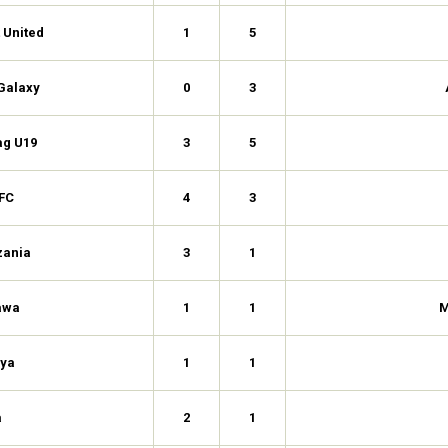
 United
1
5
Galaxy
0
3
ag U19
3
5
 FC
4
3
zania
3
1
awa
1
1
M
ya
1
1
a
2
1