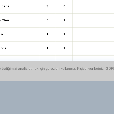
ricans
3
0
 Cleo
0
1
co
1
1
 Doha
1
1
More
2
0
 trafiğimizi analiz etmek için çerezleri kullanırız. Kişisel verileriniz, 
e
2
2
na
3
2
I
1
1