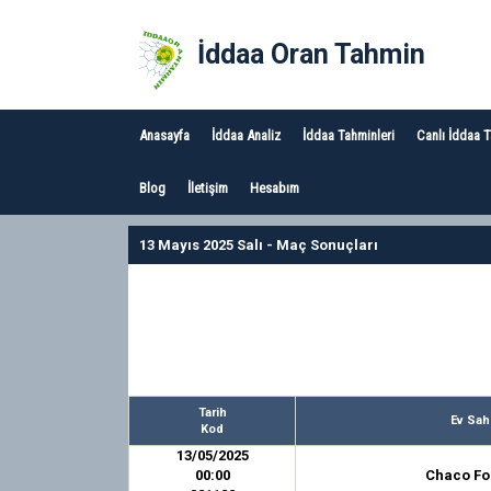
İddaa Oran Tahmin
Anasayfa
İddaa Analiz
İddaa Tahminleri
Canlı İddaa 
Blog
İletişim
Hesabım
13 Mayıs 2025 Salı - Maç Sonuçları
Tarih
Ev Sah
Kod
13/05/2025
00:00
Chaco Fo