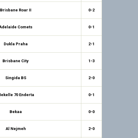
Brisbane Roar II
0-2
Adelaide Comets
0-1
Dukla Praha
2-1
Brisbane City
1-3
Singida BS
2-0
ekelle 70 Enderta
0-1
Bekaa
0-0
Al Nejmeh
2-0