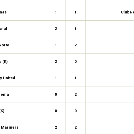
nas
1
1
Clube 
onal
2
1
Norte
1
2
 (K)
2
0
y United
1
1
enema
0
2
(K)
0
0
t Mariners
2
2