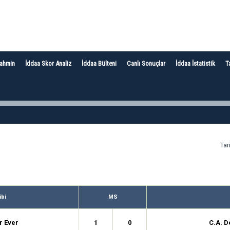
Tahmin
İddaa Skor Analiz
İddaa Bülteni
Canlı Sonuçlar
İddaa İstatistik
T
Tar
ibi
MS
r Ever
1
0
C.A. D