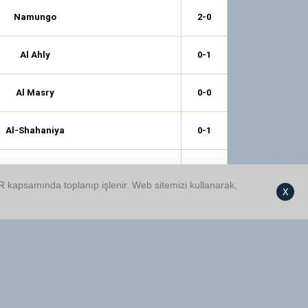
Namungo
2-0
Al Ahly
0-1
Al Masry
0-0
Al-Shahaniya
0-1
Ludogorets
0-0
GDPR kapsamında toplanıp işlenir. Web sitemizi kullanarak,
X
Atlético Ottawa
1-1
Adigrat Uni
0-0
PK-35
0-0