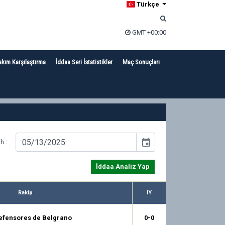
Türkçe
GMT +00:00
akım Karşılaştırma
İddaa Seri İstatistikler
Maç Sonuçları
event
ih :
İddaa Analiz Yap
Rakip
IY
efensores de Belgrano
0-0