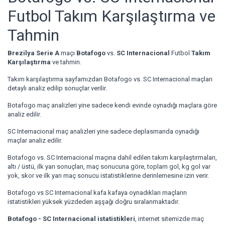
Futbol Takım Karşılaştırma ve
Tahmin
Brezilya Serie A
maçı
Botafogo
vs.
SC Internacional
Futbol
Takım
Karşılaştırma
ve tahmin.
Takım karşılaştırma sayfamızdan Botafogo vs. SC Internacional maçları
detaylı analiz edilip sonuçlar verilir.
Botafogo maç analizleri yine sadece kendi evinde oynadığı maçlara göre
analiz edilir.
SC Internacional maç analizleri yine sadece deplasmanda oynadığı
maçlar analiz edilir.
Botafogo vs. SC Internacional maçına dahil edilen takım karşılaştırmaları,
altı / üstü, ilk yarı sonuçları, maç sonucuna göre, toplam gol, kg gol var
yok, skor ve ilk yarı maç sonucu istatistiklerine derinlemesine izin verir.
Botafogo vs SC Internacional kafa kafaya oynadıkları maçların
istatistikleri yüksek yüzdeden aşşağı doğru sıralanmaktadır.
Botafogo - SC Internacional istatistikleri
, internet sitemizde maç