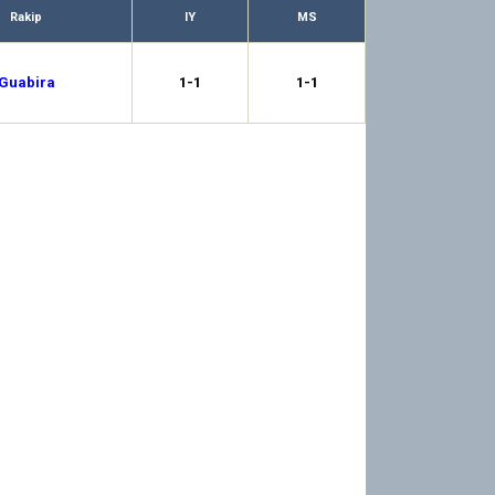
Rakip
IY
MS
Guabira
1-1
1-1