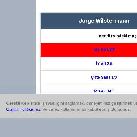
Jorge Wilstermann
Kendi Evindeki maç
MS 0.5 ÜST
İY Alt 2.5
Çifte Şans 1/X
MS 4.5 ALT
Gerekli web sitesi işlevselliğini sağlamak, deneyiminizi geliştirmek ve
1.5 Üst
Gizlilik Politikamızı
ve çerez kullanımımızı kabul etmiş olursunuz.
Çifte Şans 1/2
İY Üst 0.5