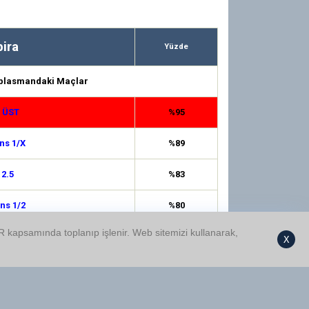
ira
Yüzde
plasmandaki Maçlar
5 ÜST
%95
ns 1/X
%89
 2.5
%83
ns 1/2
%80
GDPR kapsamında toplanıp işlenir. Web sitemizi kullanarak,
Üst
%80
X
5 ALT
%79
 0.5
%72