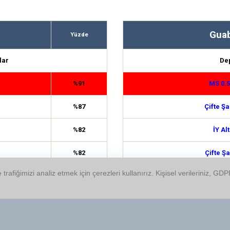
Guab
Yüzde
lar
De
%91
MS 0.
%87
Çifte Şa
%82
İY Alt
%82
Çifte Şa
 trafiğimizi analiz etmek için çerezleri kullanırız. Kişisel verileriniz, 
%75
1.5 
%73
MS 4.
%70
İY Üst