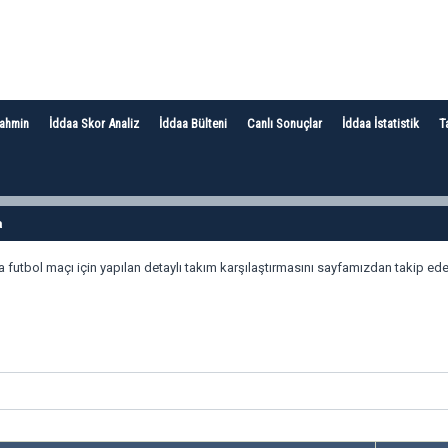
Tahmin
İddaa Skor Analiz
İddaa Bülteni
Canlı Sonuçlar
İddaa İstatistik
T
a
futbol maçı için yapılan detaylı takım karşılaştırmasını sayfamızdan takip edeb