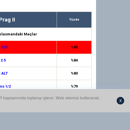
Prag II
Yüzde
plasmandaki Maçlar
5 ÜST
%95
 2.5
%84
5 ALT
%80
ns 1/2
%79
GDPR kapsamında toplanıp işlenir. Web sitemizi kullanarak,
Üst
%77
X
 0.5
%76
ns 1/X
%68