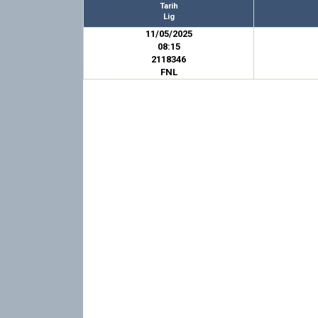
Tarih
Lig
11/05/2025
08:15
2118346
FNL