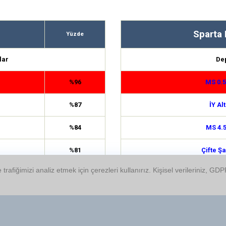
Sparta 
Yüzde
lar
De
%96
MS 0.
%87
İY Alt
%84
MS 4.
%81
Çifte Şa
 trafiğimizi analiz etmek için çerezleri kullanırız. Kişisel verileriniz, 
%78
1.5 
%73
İY Üst
%69
Çifte Şa