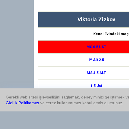
Viktoria Zizkov
Kendi Evindeki maç
MS 0.5 ÜST
İY Alt 2.5
MS 4.5 ALT
1.5 Üst
Gerekli web sitesi işlevselliğini sağlamak, deneyiminizi geliştirmek ve
Çifte Şans 1/2
Gizlilik Politikamızı
ve çerez kullanımımızı kabul etmiş olursunuz.
İY Üst 0.5
Çifte Şans 1/X