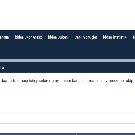
Tahmin
İddaa Skor Analiz
İddaa Bülteni
Canlı Sonuçlar
İddaa İstatistik
T
rma
ddaa futbol maçı için yapılan detaylı takım karşılaştırmasını sayfamızdan takip e